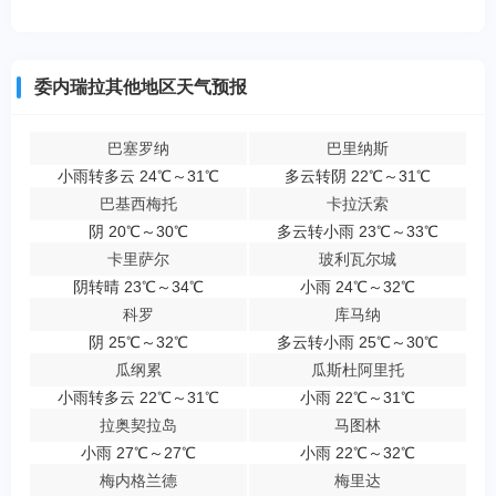
委内瑞拉其他地区天气预报
巴塞罗纳
巴里纳斯
小雨转多云 24℃～31℃
多云转阴 22℃～31℃
巴基西梅托
卡拉沃索
阴 20℃～30℃
多云转小雨 23℃～33℃
卡里萨尔
玻利瓦尔城
阴转晴 23℃～34℃
小雨 24℃～32℃
科罗
库马纳
阴 25℃～32℃
多云转小雨 25℃～30℃
瓜纲累
瓜斯杜阿里托
小雨转多云 22℃～31℃
小雨 22℃～31℃
拉奥契拉岛
马图林
小雨 27℃～27℃
小雨 22℃～32℃
梅内格兰德
梅里达