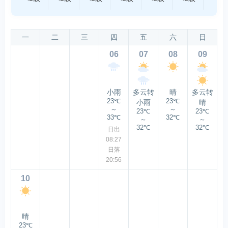
一
二
三
四
五
六
日
06
07
08
09
小雨
多云转
晴
多云转
23℃
23℃
小雨
晴
～
～
23℃
23℃
33℃
32℃
～
～
32℃
32℃
日出
08:27
日落
20:56
10
晴
23℃