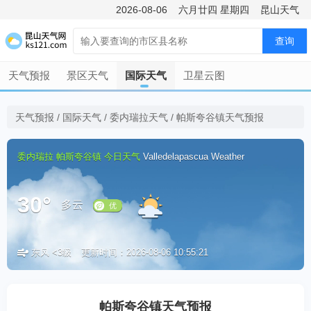
2026-08-06
六月廿四
星期四
昆山天气
查询
天气预报
景区天气
国际天气
卫星云图
天气预报
/
国际天气
/
委内瑞拉天气
/
帕斯夸谷镇天气预报
委内瑞拉
帕斯夸谷镇
今日天气
Valledelapascua Weather
30°
多云
东风 <3级
更新时间：2026-08-06 10:55:21
优
帕斯夸谷镇天气预报