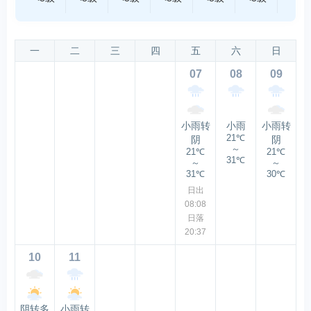
一
二
三
四
五
六
日
07
08
09
小雨转
小雨
小雨转
21℃
阴
阴
～
21℃
21℃
31℃
～
～
31℃
30℃
日出
08:08
日落
20:37
10
11
阴转多
小雨转