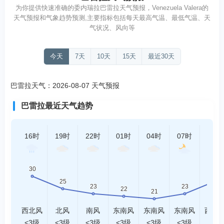
为你提供快速准确的委内瑞拉巴雷拉天气预报，Venezuela Valera的
天气预报和气象趋势预测,主要指标包括每天最高气温、最低气温、天
气状况、风向等
今天
7天
10天
15天
最近30天
巴雷拉天气：2026-08-07 天气预报
巴雷拉最近天气趋势
16时
19时
22时
01时
04时
07时
10时
西北风
北风
南风
东南风
东南风
东南风
西北
<3级
<3级
<3级
<3级
<3级
<3级
<3级