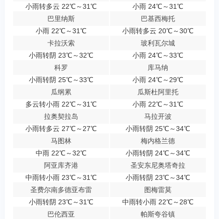
小雨转多云 22℃～31℃
小雨 24℃～31℃
巴里纳斯
巴基西梅托
小雨 22℃～31℃
小雨转多云 20℃～30℃
卡拉沃索
玻利瓦尔城
小雨转阴 23℃～32℃
小雨 24℃～33℃
科罗
库马纳
小雨转阴 25℃～33℃
小雨 24℃～29℃
瓜纲累
瓜斯杜阿里托
多云转小雨 22℃～31℃
小雨 22℃～31℃
拉奥契拉岛
马拉开波
小雨转多云 27℃～27℃
小雨转阴 25℃～34℃
马图林
梅内格兰德
中雨 22℃～32℃
小雨转阴 24℃～34℃
阿亚库齐港
圣安东尼奥塔奇拉
中雨转小雨 23℃～31℃
小雨转阴 23℃～34℃
圣费尔南多德亚布雷
图梅雷莫
小雨转阴 23℃～31℃
中雨转小雨 22℃～28℃
巴伦西亚
帕斯夸谷镇