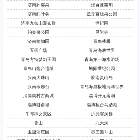
济南趵突泉
烟台蓬莱阁
济南红叶谷
章丘百脉泉公园
济南九如山瀑布群
世纪园
趵突泉公园
灵岩寺
济南植物园
青岛栈桥
五四广场
青岛海底世界
青岛方特梦幻王国
青岛第一海水浴场
青岛山炮台遗址
城阳世纪公园
胶南大珠山
胶南灵山岛
胶南琅琊台
青岛海昌极地海洋世界
淄博周村古商城
淄博开元溶洞
淄博聊斋城
淄博桓台马踏湖
牛郎织女景区
沂源溶洞群
鲁山
九天洞
玉黛湖庄园
枣庄熊耳山