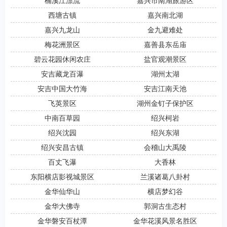
楠溪江漂流
嘉兴市南湖旅游区
西塘古镇
嘉兴南北湖
嘉兴九龙山
金九避难处
梅花洲景区
嘉善县东岳庙
碧云花园休闲农庄
盐官观潮景区
安吉藏龙百瀑
湖州太湖
安吉中国大竹海
安吉江南天池
飞英景区
湖州金钉子保护区
中南百草园
绍兴柯岩
绍兴沈园
绍兴东湖
绍兴安昌古镇
会稽山大禹陵
百丈飞瀑
大香林
东阳横店影视城景区
兰溪诸葛八卦村
金华仙华山
横店梦幻谷
金华大佛寺
郭洞古生态村
金华磐安百杖潭
金华花溪风景名胜区