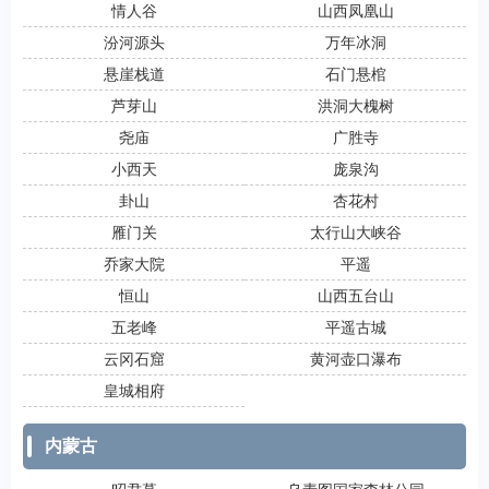
情人谷
山西凤凰山
汾河源头
万年冰洞
悬崖栈道
石门悬棺
芦芽山
洪洞大槐树
尧庙
广胜寺
小西天
庞泉沟
卦山
杏花村
雁门关
太行山大峡谷
乔家大院
平遥
恒山
山西五台山
五老峰
平遥古城
云冈石窟
黄河壶口瀑布
皇城相府
内蒙古