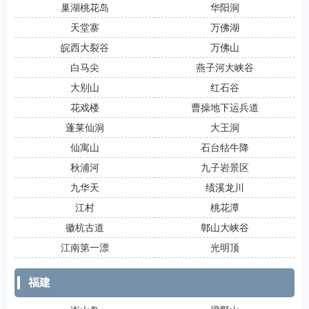
巢湖桃花岛
华阳洞
天堂寨
万佛湖
皖西大裂谷
万佛山
白马尖
燕子河大峡谷
大别山
红石谷
花戏楼
曹操地下运兵道
蓬莱仙洞
大王洞
仙寓山
石台牯牛降
秋浦河
九子岩景区
九华天
绩溪龙川
江村
桃花潭
徽杭古道
鄣山大峡谷
江南第一漂
光明顶
福建