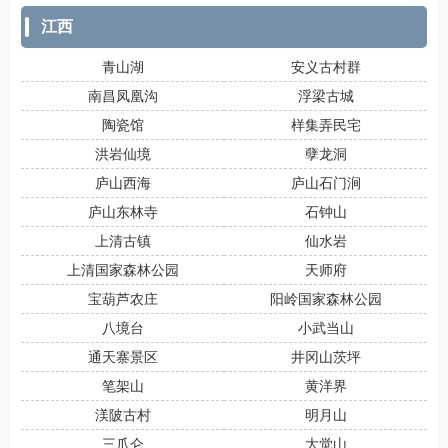
江西
青山湖
安义古村群
南昌凤凰沟
浮梁古城
陶瓷馆
样集弄民宅
洪岩仙境
孽龙洞
庐山西海
庐山石门涧
庐山东林寺
石钟山
上清古镇
仙水岩
上清国家森林公园
天师府
宝葫芦农庄
阳岭国家森林公园
八境台
小武当山
通天寨景区
井冈山茨坪
笔架山
黄洋界
渼陂古村
明月山
三爪仑
大觉山