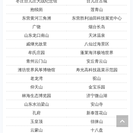
枣庄台儿庄大战纪念馆
台儿庄古城
抱犊崮
莲青山
东营黄河三角洲
东营胜利油田科技展览中心
广饶
烟台长岛
山东龙口南山
天沐温泉
戚继光故里
八仙过海景区
牟氏庄园
蓬莱海洋极地世界
青州云门山
安丘青云山
潍坊世界风筝博物馆
寿光高科技蔬菜示范园
老龙湾
驼山
仰天山
金宝乐园
林海生态博览园
济宁微山湖
山东水泊梁山
安山寺
孔府
新泰莲花山
玉皇顶
徂徕山
云蒙山
十八盘