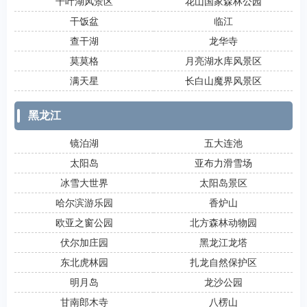
千叶湖风景区
花山国家森林公园
干饭盆
临江
查干湖
龙华寺
莫莫格
月亮湖水库风景区
满天星
长白山魔界风景区
黑龙江
镜泊湖
五大连池
太阳岛
亚布力滑雪场
冰雪大世界
太阳岛景区
哈尔滨游乐园
香炉山
欧亚之窗公园
北方森林动物园
伏尔加庄园
黑龙江龙塔
东北虎林园
扎龙自然保护区
明月岛
龙沙公园
甘南郎木寺
八楞山