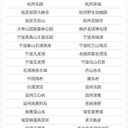
杭州乐园
杭州宋城
临安浙西大峡谷
杭州野生动物园
临安天目山
杭州灵隐寺
大奇山国家森林公园
桐庐县瑶琳仙境
宁波凤凰山主题乐园
宁波东钱湖
宁波象山石浦渔港
宁波松兰山海滨
宁波九龙湖
余姚四窗岩漂流
宁波五龙潭
宁波伍山石窟
石浦渔港古城
丹山赤水
中国渔村
滕头村
白溪漂流
温州乐园
温州江心屿
温州泽雅
温州南麂列岛
苍南渔寮
南雁荡山东
瑞安寨寮溪
瑞安桐溪风景区
承天氡泉