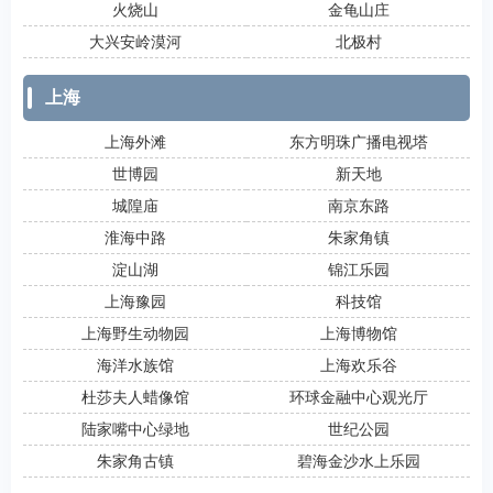
火烧山
金龟山庄
大兴安岭漠河
北极村
上海
上海外滩
东方明珠广播电视塔
世博园
新天地
城隍庙
南京东路
淮海中路
朱家角镇
淀山湖
锦江乐园
上海豫园
科技馆
上海野生动物园
上海博物馆
海洋水族馆
上海欢乐谷
杜莎夫人蜡像馆
环球金融中心观光厅
陆家嘴中心绿地
世纪公园
朱家角古镇
碧海金沙水上乐园