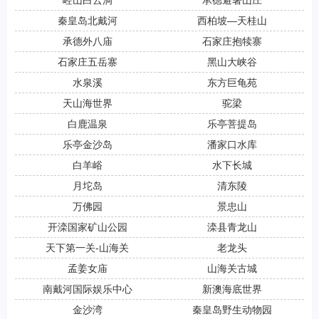
崆山白云洞
承德避暑山庄
秦皇岛北戴河
西柏坡―天桂山
承德外八庙
石家庄抱犊寨
石家庄五岳寨
黑山大峡谷
水泉溪
东方巨龟苑
天山海世界
驼梁
白鹿温泉
乐亭菩提岛
乐亭金沙岛
潘家口水库
白羊峪
水下长城
月坨岛
清东陵
万佛园
景忠山
开滦国家矿山公园
滦县青龙山
天下第一关-山海关
老龙头
孟姜女庙
山海关古城
南戴河国际娱乐中心
新澳海底世界
金沙湾
秦皇岛野生动物园