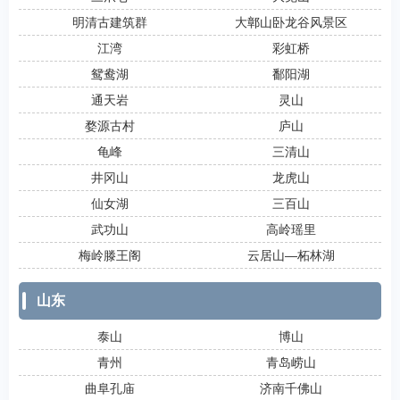
明清古建筑群
大鄣山卧龙谷风景区
江湾
彩虹桥
鸳鸯湖
鄱阳湖
通天岩
灵山
婺源古村
庐山
龟峰
三清山
井冈山
龙虎山
仙女湖
三百山
武功山
高岭瑶里
梅岭滕王阁
云居山―柘林湖
山东
泰山
博山
青州
青岛崂山
曲阜孔庙
济南千佛山