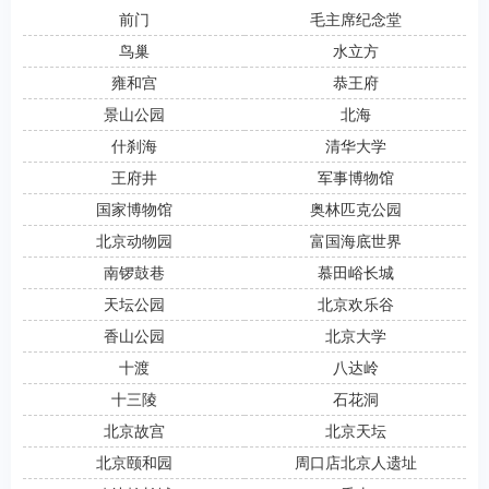
前门
毛主席纪念堂
鸟巢
水立方
雍和宫
恭王府
景山公园
北海
什刹海
清华大学
王府井
军事博物馆
国家博物馆
奥林匹克公园
北京动物园
富国海底世界
南锣鼓巷
慕田峪长城
天坛公园
北京欢乐谷
香山公园
北京大学
十渡
八达岭
十三陵
石花洞
北京故宫
北京天坛
北京颐和园
周口店北京人遗址