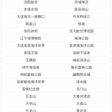
沈阳故宫
兴城海滨
本溪水洞
医巫闾山
大连海滨―旅顺口
丹东鸭绿江
棋盘山
怪坡
张氏帅府
沈飞航空博览园
辽宁省博物馆
南湖公园
大连圣亚海洋世界
老虎滩海洋公园
发现王国
汤岗子温泉
玉佛苑
岫岩清凉山
绿中海温泉
猴石森林公园
和睦森林公园
赫图阿拉城
皇家极地海洋世界
清永陵
雷锋纪念馆
关门山
五女山
大雅河漂流
天华山
大孤山
五龙山
青岩寺