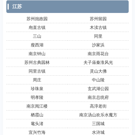
江苏
苏州拙政园
苏州留园
甪直古镇
木渎古镇
三山
同里
瘦西湖
沙家浜
南京钟山
南京雨花台
苏州古典园林
夫子庙秦淮风光
同里古镇
灵山大佛
周庄
中山陵
珍珠泉
玄武湖公园
明孝陵
南京总统府
南京阅江楼
高淳老街
栖霞山
南京汤山欢乐水魔方
鼋头渚
三国城
宜兴竹海
水浒城