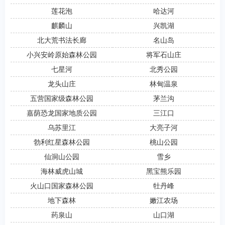
莲花泡
哈达河
麒麟山
兴凯湖
北大荒书法长廊
名山岛
小兴安岭原始森林公园
将军石山庄
七星河
北秀公园
龙头山庄
林甸温泉
五营国家级森林公园
茅兰沟
嘉荫恐龙国家地质公园
三江口
乌苏里江
大亮子河
勃利红星森林公园
桃山公园
仙洞山公园
雪乡
海林威虎山城
黑宝熊乐园
火山口国家森林公园
牡丹峰
地下森林
嫩江农场
药泉山
山口湖