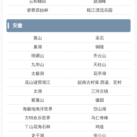
云和梯田
鼎湖峰
箬寮原始林
瓯江漂流乐园
安徽
黄山
采石
巢湖
铜陵
琅琊山
齐云山
九华山
天柱山
太极洞
花亭湖
花山谜窟渐江
皖南古村落:西递、宏村
太湖
三河古镇
紫蓬山
徽园
海极地海洋世界
岱山湖
方特欢乐世界
马仁奇峰
丫山花海石林
鸠兹
龙子湖
张公山