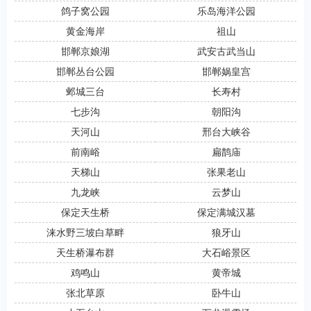
鸽子窝公园
乐岛海洋公园
黄金海岸
祖山
邯郸京娘湖
武安古武当山
邯郸丛台公园
邯郸娲皇宫
邺城三台
长寿村
七步沟
朝阳沟
天河山
邢台大峡谷
前南峪
扁鹊庙
天梯山
张果老山
九龙峡
云梦山
保定天生桥
保定满城汉墓
涞水野三坡白草畔
狼牙山
天生桥瀑布群
大石峪景区
鸡鸣山
黄帝城
张北草原
卧牛山