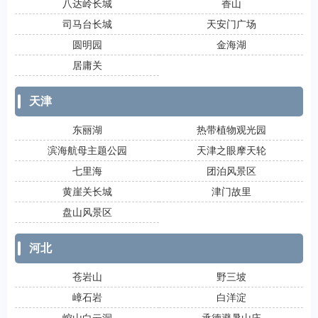
八达岭长城
香山
司马台长城
天安门广场
圆明园
金海湖
居庸关
天津
东丽湖
热带植物观光园
滨海航母主题公园
天津之眼摩天轮
七里海
团泊风景区
黄崖关长城
津门故里
盘山风景区
河北
苍岩山
野三坡
嶂石岩
白洋淀