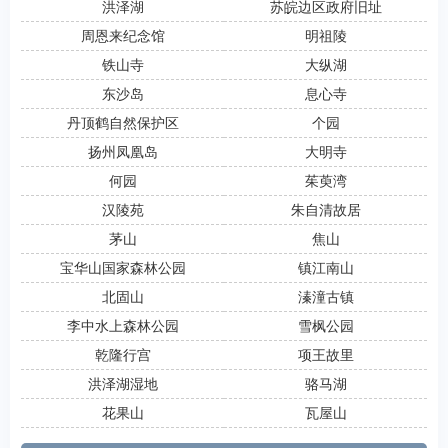
洪泽湖
苏皖边区政府旧址
周恩来纪念馆
明祖陵
铁山寺
大纵湖
东沙岛
息心寺
丹顶鹤自然保护区
个园
扬州凤凰岛
大明寺
何园
茱萸湾
汉陵苑
朱自清故居
茅山
焦山
宝华山国家森林公园
镇江南山
北固山
溱潼古镇
李中水上森林公园
雪枫公园
乾隆行宫
项王故里
洪泽湖湿地
骆马湖
花果山
瓦屋山