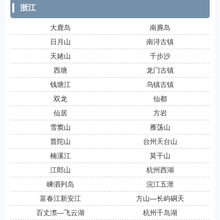
浙江
大鹿岛
南麂岛
日月山
南浔古镇
天姥山
千步沙
西塘
龙门古镇
钱塘江
乌镇古镇
双龙
仙都
仙居
方岩
雪窦山
雁荡山
普陀山
台州天台山
楠溪江
莫干山
江郎山
杭州西湖
嵊泗列岛
浣江五泄
富春江新安江
方山―长屿硐天
百丈漈―飞云湖
杭州千岛湖