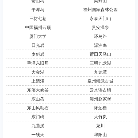
嵛山岛
梁野山
平潭岛
福州国家森林公园
三坊七巷
永泰天门山
中国福州云顶
贵安温泉
厦门大学
环岛路
日光岩
湄洲岛
麦斜岩
莆田天马山
毛泽东旧居
三明九龙湖
大金湖
九龙潭
上清溪
泉州崇武古城
东溪大峡谷
云水谣古镇
东山岛
漳州赵家堡
东山风动石
怀远楼
东门屿
大竹岚
九曲溪
龙川
一线天
华阳山