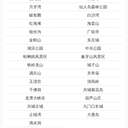
月牙湾
仙人岛森林公园
鲅鱼圈
白沙湾
红海滩
海棠山
核伙沟
广佑寺
金刚山
东京城
湖滨公园
中兴公园
蛤蜊岗风景区
象牙山风景区
铁岭龙山
城子山
调兵山
关帝庙
玉清宫
清风岭
千佛洞
兴城菊花岛
龙潭大峡谷
葫芦山庄
兴城古城
九门口长城
止锚湾
大鹿岛
滴水洞