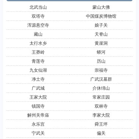
北武当山
蒙山大佛
双塔寺
中国煤炭博物馆
浑源悬空寺
娘子关
藏山
天脊山
太行水乡
黄崖洞
王莽岭
蟒河
青莲寺
历山
九女仙湖
崇福寺
净土寺
广武汉墓群
广武城
介休绵山
王家大院
常家庄园
镇国寺
双林寺
解州关帝庙
李家大院
永乐宫
舜王坪
宁武关
偏关