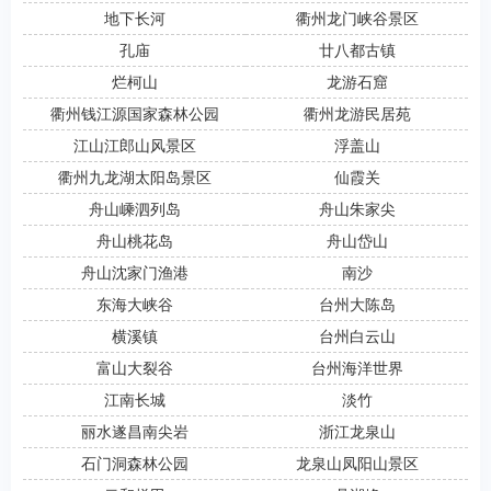
地下长河
衢州龙门峡谷景区
孔庙
廿八都古镇
烂柯山
龙游石窟
衢州钱江源国家森林公园
衢州龙游民居苑
江山江郎山风景区
浮盖山
衢州九龙湖太阳岛景区
仙霞关
舟山嵊泗列岛
舟山朱家尖
舟山桃花岛
舟山岱山
舟山沈家门渔港
南沙
东海大峡谷
台州大陈岛
横溪镇
台州白云山
富山大裂谷
台州海洋世界
江南长城
淡竹
丽水遂昌南尖岩
浙江龙泉山
石门洞森林公园
龙泉山凤阳山景区