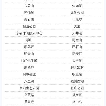
八公山
焦岗湖
茅仙洞
龙湖公园
采石矶
小九华
相山公园
大通
东胡休闲娱乐中心
天井湖
浮山
司空山
鹞落坪
巨石山
明堂山
新安江
祁门牯牛降
太平湖
翡翠谷
黟县宏村
明中都城
明皇陵
八里河
颖州西湖
阜阳生态乐园
张庄公园
皇藏峪
虞姬墓
圣泉寺
姥山岛