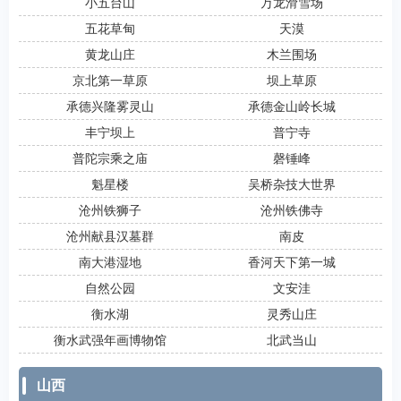
小五台山
万龙滑雪场
五花草甸
天漠
黄龙山庄
木兰围场
京北第一草原
坝上草原
承德兴隆雾灵山
承德金山岭长城
丰宁坝上
普宁寺
普陀宗乘之庙
磬锤峰
魁星楼
吴桥杂技大世界
沧州铁狮子
沧州铁佛寺
沧州献县汉墓群
南皮
南大港湿地
香河天下第一城
自然公园
文安洼
衡水湖
灵秀山庄
衡水武强年画博物馆
北武当山
山西