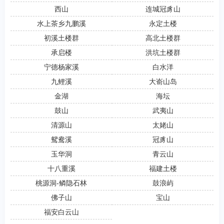
西山
连城冠豸山
水上茶乡九鹏溪
永定土楼
初溪土楼群
高北土楼群
承启楼
洪坑土楼群
宁德杨家溪
白水洋
九鲤溪
大嵛山岛
金湖
海坛
鼓山
武夷山
清源山
太姥山
鸳鸯溪
冠豸山
玉华洞
青云山
十八重溪
福建土楼
桃源洞-鳞隐石林
鼓浪屿
佛子山
宝山
福安白云山