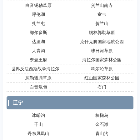
白音锡勒草原
贺兰山南寺
呼伦湖
室韦
扎兰屯
贺兰山
鄂尔多斯
锡林郭勒草原
达里湖
克什克腾国家地质公园
大青沟
珠日河草原
奈曼王府
海拉尔国家森林公园
世界反法西斯战争海拉尔纪念园
科尔沁草原
灰勒盟腾草原
红山国家森林公园
白音敖包
石门
辽宁
冰峪沟
棒槌岛
千山
金石滩
丹东凤凰山
青山沟