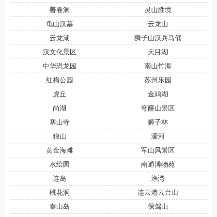
善卷洞
灵山胜境
龟山汉墓
云龙山
云龙湖
狮子山汉兵马俑
汉文化景区
天目湖
中华恐龙园
南山竹海
红梅公园
苏州乐园
虎丘
金鸡湖
尚湖
穹窿山景区
寒山寺
狮子林
狼山
濠河
黄金海滩
军山风景区
水绘园
南通博物苑
连岛
渔湾
桃花涧
连云港云台山
秦山岛
保驾山