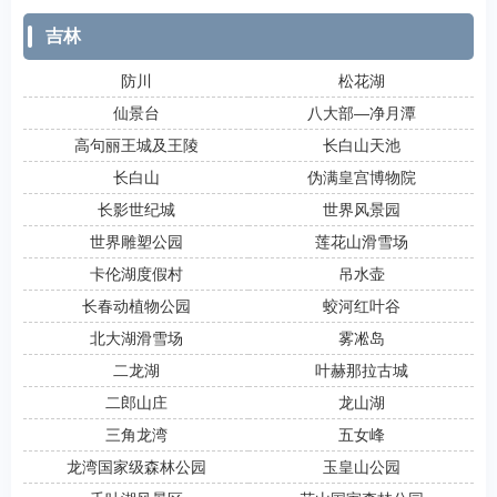
吉林
防川
松花湖
仙景台
八大部―净月潭
高句丽王城及王陵
长白山天池
长白山
伪满皇宫博物院
长影世纪城
世界风景园
世界雕塑公园
莲花山滑雪场
卡伦湖度假村
吊水壶
长春动植物公园
蛟河红叶谷
北大湖滑雪场
雾凇岛
二龙湖
叶赫那拉古城
二郎山庄
龙山湖
三角龙湾
五女峰
龙湾国家级森林公园
玉皇山公园