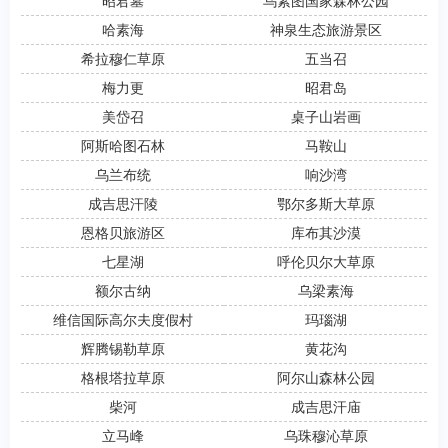
昭君墓
乌素图国家森林公园
哈素海
神泉生态旅游景区
希拉穆仁草原
五当召
梅力更
昭君岛
美岱召
桌子山岩画
阿斯哈图石林
马鞍山
乌兰布统
响沙湾
成吉思汗陵
鄂尔多斯大草原
恩格贝旅游区
库布其沙漠
七星湖
呼伦贝尔大草原
额尔古纳
乌梁素海
维信国际高尔夫度假村
玛瑙湖
辉腾锡勒草原
黄花沟
格根塔拉草原
阿尔山森林公园
柴河
成吉思汗庙
立马峰
乌珠穆沁草原