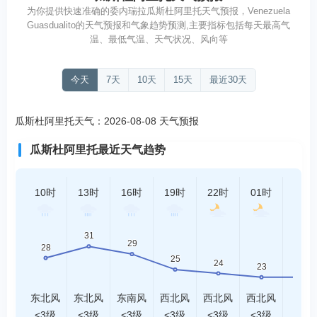
为你提供快速准确的委内瑞拉瓜斯杜阿里托天气预报，Venezuela
Guasdualito的天气预报和气象趋势预测,主要指标包括每天最高气
温、最低气温、天气状况、风向等
今天
7天
10天
15天
最近30天
瓜斯杜阿里托天气：2026-08-08 天气预报
瓜斯杜阿里托最近天气趋势
10时
13时
16时
19时
22时
01时
04时
东北风
东北风
东南风
西北风
西北风
西北风
北风
<3级
<3级
<3级
<3级
<3级
<3级
<3级