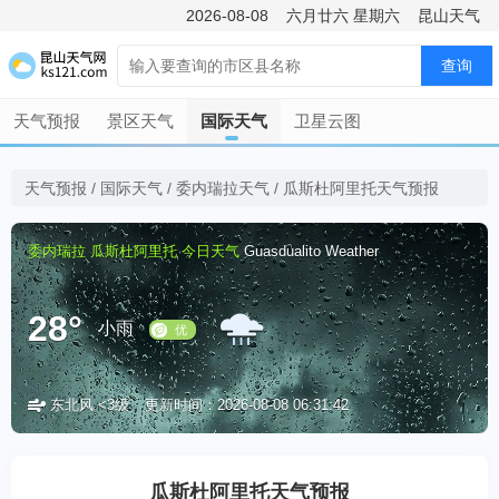
2026-08-08
六月廿六
星期六
昆山天气
查询
天气预报
景区天气
国际天气
卫星云图
天气预报
/
国际天气
/
委内瑞拉天气
/
瓜斯杜阿里托天气预报
委内瑞拉
瓜斯杜阿里托
今日天气
Guasdualito Weather
28°
小雨
东北风 <3级
更新时间：2026-08-08 06:31:42
优
瓜斯杜阿里托天气预报