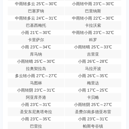
中雨转多云 25℃～30℃
小雨转中雨 23℃～30℃
巴塞罗纳
巴里纳斯
中雨转多云 24℃～31℃
中雨转小雨 22℃～30℃
巴基西梅托
卡拉沃索
小雨 21℃～30℃
中雨转小雨 23℃～32℃
卡里萨尔
科罗
小雨 23℃～34℃
小雨转晴 25℃～33℃
库马纳
吉里亚
小雨转晴 25℃～30℃
小雨 26℃～28℃
拉奥契拉岛
马拉开波
多云转小雨 27℃～27℃
小雨 26℃～35℃
马图林
梅里达
小雨转阴 23℃～31℃
小雨 17℃～25℃
阿亚库齐港
卡贝略
小雨 23℃～31℃
小雨转阴 25℃～27℃
圣安东尼奥塔奇拉
圣费尔南多德亚布雷
小雨 23℃～35℃
小雨 23℃～31℃
巴雷拉
帕斯夸谷镇