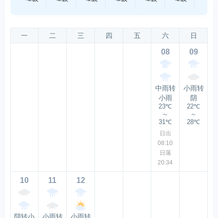
一
二
三
四
五
六
日
08
09
中雨转
小雨转
小雨
阴
23℃
22℃
～
～
31℃
28℃
日出
08:10
日落
20:34
10
11
12
阴转小
小雨转
小雨转