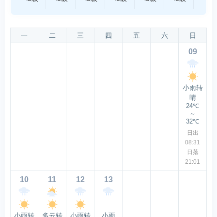
一
二
三
四
五
六
日
09
小雨转
晴
24℃
～
32℃
日出
08:31
日落
21:01
10
11
12
13
小雨转
多云转
小雨转
小雨