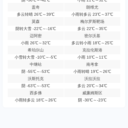
盖奇
朗维尤
多云转晴 26℃～39℃
小雨转多云 23℃～37℃
莫森
梅尔罗斯靶场
阴转大雪 -22℃～-16℃
多云 22℃～35℃
迈阿密
密尔沃基
小雨 26℃～32℃
多云转小雨 18℃～25℃
希珀尔山
克拉伦斯港
小雪转大雪 -10℃～-5℃
小雨 10℃～11℃
中继站
南考拿
阴 -55℃～-53℃
小雨转晴 19℃～26℃
沃斯托克
沃拉沃拉
阴 -63℃～-53℃
多云 20℃～34℃
西多佛
威廉姆斯区
小雨转多云 18℃～26℃
阴 -30℃～-23℃