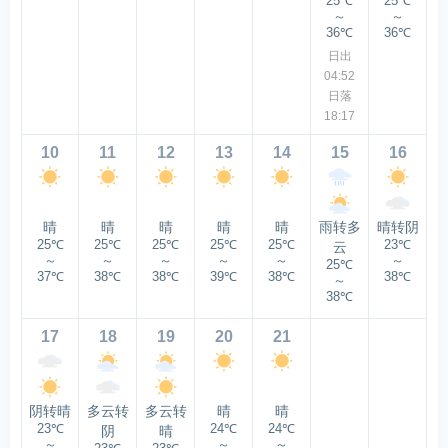
25℃
25℃
～
～
36℃
36℃
日出
04:52
日落
18:17
10
11
12
13
14
15
16
晴
晴
晴
晴
晴
雨转多
晴转阴
25℃
25℃
25℃
25℃
25℃
23℃
云
～
～
～
～
～
～
25℃
37℃
38℃
38℃
39℃
38℃
38℃
～
38℃
17
18
19
20
21
阴转晴
多云转
多云转
晴
晴
23℃
24℃
24℃
阴
晴
～
～
～