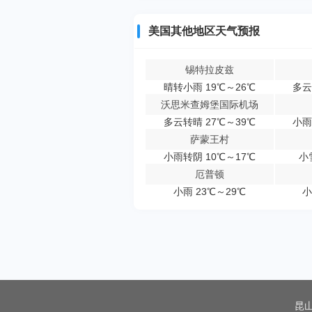
美国其他地区天气预报
锡特拉皮兹
晴转小雨 19℃～26℃
多云
沃思米查姆堡国际机场
多云转晴 27℃～39℃
小雨
萨蒙王村
小雨转阴 10℃～17℃
小
厄普顿
小雨 23℃～29℃
小
昆