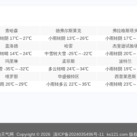
查哈森
德弗尔斯莱克
弗拉格斯塔
转阴 17℃～27℃
小雨转阴 13℃～26℃
小雨转阴 17℃～
盖洛德
哈雷
杰斐逊试验
转晴 14℃～24℃
中雪转大雪 -25℃～-22℃
小雨转阴 20℃～
玛里琳
孟菲斯
波特兰
雪 -35℃～-32℃
多云转晴 24℃～34℃
小雨转阴 19℃～
维罗那
华盛顿特区
西普莱恩斯
雨 20℃～29℃
小雨转多云 22℃～35℃
小雨转晴 23℃～
山天气网
Copyright © 2026
滇ICP备2024035496号-11
ks121.com
版