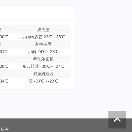
夫
波克堡
30℃
小雨转多云 22℃～35℃
场
基拉韦厄
31℃
小雨 24℃～26℃
希珀尔圆顶
20℃
多云转晴 -30℃～-27℃
威廉姆斯区
34℃
阴 -30℃～-23℃
权所有