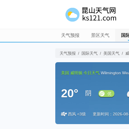
天气预报
景区天气
国
天气预报
/
国际天气
/
美国天气
/
美国
威明顿
今日天气
Wilmington We
20°
阴
优
西风 <3级
更新时间：2026-08-0