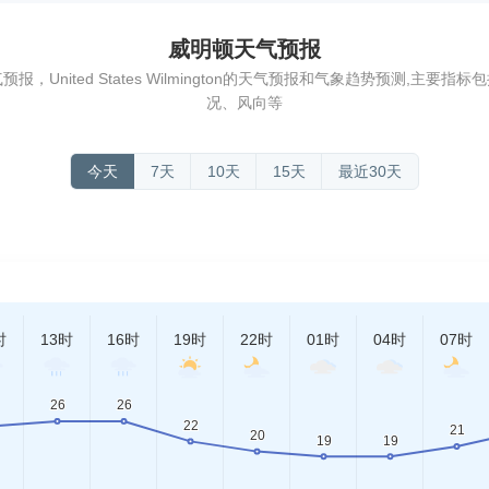
威明顿天气预报
United States Wilmington的天气预报和气象趋势预测,主
况、风向等
今天
7天
10天
15天
最近30天
时
13时
16时
19时
22时
01时
04时
07时