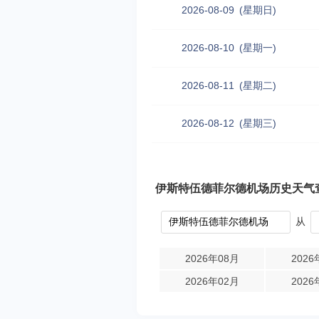
2026-08-09
(星期日)
2026-08-10
(星期一)
2026-08-11
(星期二)
2026-08-12
(星期三)
伊斯特伍德菲尔德机场历史天气
从
2026年08月
2026
2026年02月
2026