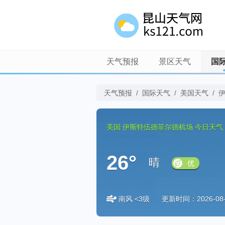
天气预报
景区天气
国
天气预报
/
国际天气
/
美国天气
/
美国
伊斯特伍德菲尔德机场
今日天气
26°
晴
优
南风 <3级
更新时间：2026-08-0