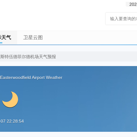
202
际天气
卫星云图
伊斯特伍德菲尔德机场天气预报
Easterwoodfield Airport Weather
7 22:28:54