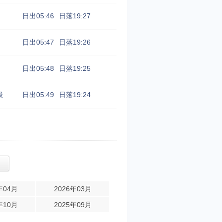
日出05:46
日落19:27
日出05:47
日落19:26
日出05:48
日落19:25
级
日出05:49
日落19:24
年04月
2026年03月
年10月
2025年09月