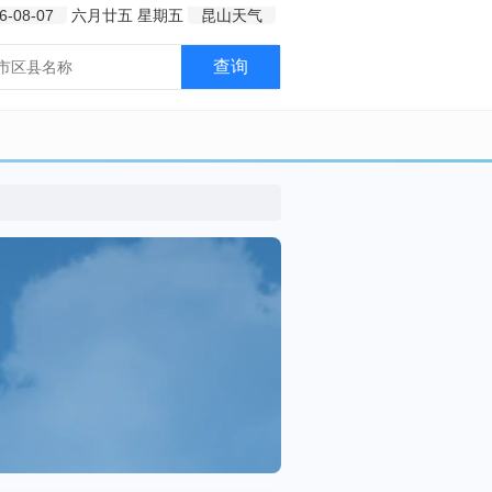
6-08-07
六月廿五
星期五
昆山天气
查询