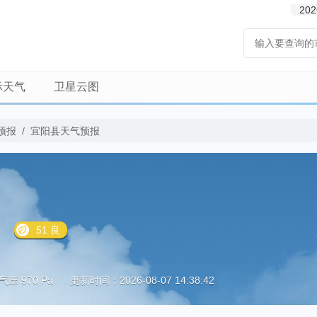
202
际天气
卫星云图
预报
/
宜阳县天气预报
51 良
气压 970 Pa
更新时间：2026-08-07 14:38:42