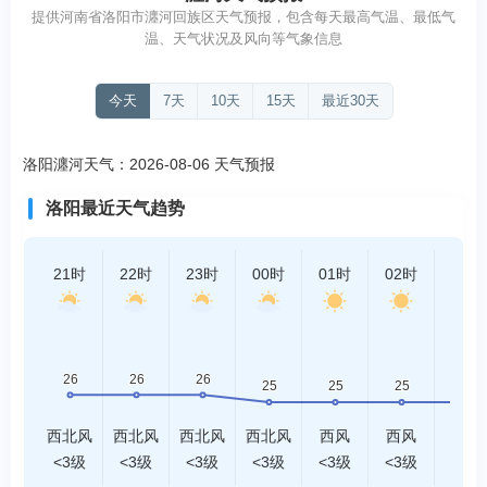
提供河南省洛阳市瀍河回族区天气预报，包含每天最高气温、最低气
温、天气状况及风向等气象信息
今天
7天
10天
15天
最近30天
洛阳瀍河天气：2026-08-06 天气预报
洛阳最近天气趋势
21时
22时
23时
00时
01时
02时
03时
西北风
西北风
西北风
西北风
西风
西风
西风
<3级
<3级
<3级
<3级
<3级
<3级
<3级