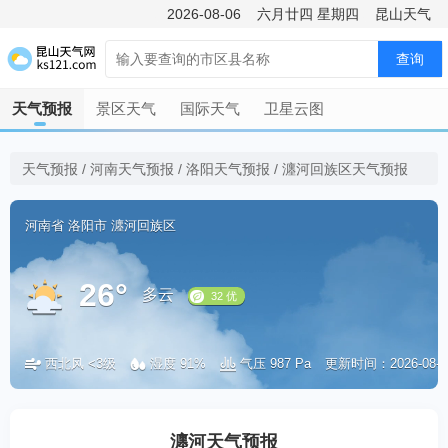
2026-08-06
六月廿四
星期四
昆山天气
查询
天气预报
景区天气
国际天气
卫星云图
天气预报
/
河南天气预报
/
洛阳天气预报
/
瀍河回族区天气预报
河南省
洛阳市
瀍河回族区
26°
多云
西北风 <3级
湿度 91%
气压 987 Pa
更新时间：2026-08-06 
32 优
瀍河天气预报