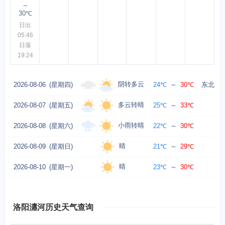
～
30℃
日出
05:46
日落
19:24
阴转多云
2026-08-06
(星期四)
24℃
～
30℃
东北风转
多云转晴
2026-08-07
(星期五)
25℃
～
33℃
小雨转晴
2026-08-08
(星期六)
22℃
～
30℃
晴
2026-08-09
(星期日)
21℃
～
29℃
东
晴
2026-08-10
(星期一)
23℃
～
30℃
东
洛阳瀍河历史天气查询