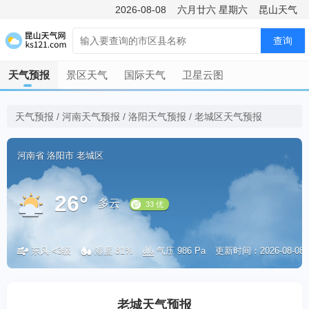
2026-08-08
六月廿六
星期六
昆山天气
查询
天气预报
景区天气
国际天气
卫星云图
天气预报
/
河南天气预报
/
洛阳天气预报
/
老城区天气预报
河南省
洛阳市
老城区
26°
多云
东风 <3级
湿度 81%
气压 986 Pa
更新时间：2026-08-08 1
33 优
老城天气预报