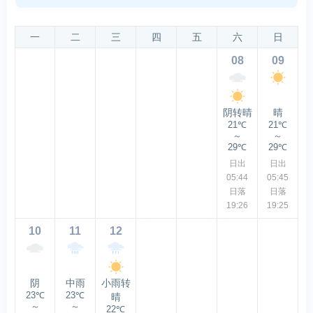
一
二
三
四
五
六
日
08
09
阴转晴
晴
21℃
21℃
～
～
29℃
29℃
日出
日出
05:44
05:45
日落
日落
19:26
19:25
10
11
12
阴
中雨
小雨转
23℃
23℃
晴
～
～
22℃