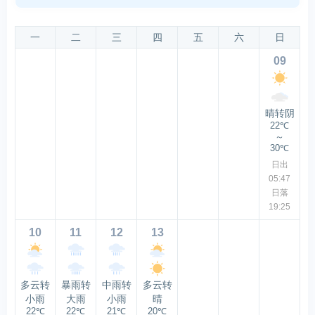
一
二
三
四
五
六
日
09
晴转阴
22℃
～
30℃
日出
05:47
日落
19:25
10
11
12
13
多云转
暴雨转
中雨转
多云转
小雨
大雨
小雨
晴
22℃
22℃
21℃
20℃