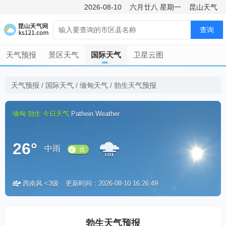
2026-08-10
六月廿八
星期一
昆山天气
查询
天气预报
景区天气
国际天气
卫星云图
天气预报
/
国际天气
/
缅甸天气
/
勃生天气预报
缅甸
勃生
今日天气
Pathein Weather
26°
中雨
西南风 <3级
更新时间：2026-08-10 16:26:49
优
勃生天气预报