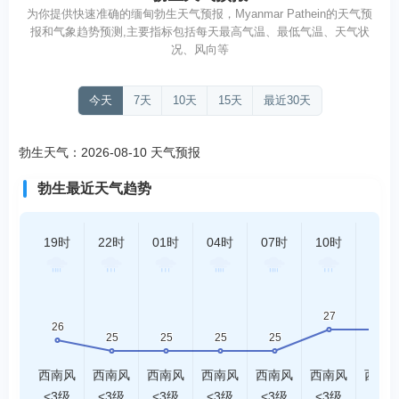
为你提供快速准确的缅甸勃生天气预报，Myanmar Pathein的天气预
报和气象趋势预测,主要指标包括每天最高气温、最低气温、天气状
况、风向等
今天
7天
10天
15天
最近30天
勃生天气：2026-08-10 天气预报
勃生最近天气趋势
19时
22时
01时
04时
07时
10时
13时
西南风
西南风
西南风
西南风
西南风
西南风
西南
<3级
<3级
<3级
<3级
<3级
<3级
<3级