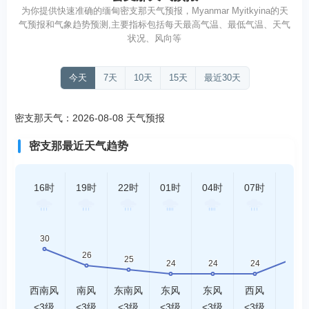
为你提供快速准确的缅甸密支那天气预报，Myanmar Myitkyina的天
气预报和气象趋势预测,主要指标包括每天最高气温、最低气温、天气
状况、风向等
今天
7天
10天
15天
最近30天
密支那天气：2026-08-08 天气预报
密支那最近天气趋势
16时
19时
22时
01时
04时
07时
10时
西南风
南风
东南风
东风
东风
西风
东风
<3级
<3级
<3级
<3级
<3级
<3级
<3级