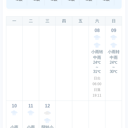
一
二
三
四
五
六
日
08
09
小雨转
小雨转
中雨
中雨
24℃
24℃
～
～
31℃
30℃
日出
06:00
日落
19:11
10
11
12
小雨
小雨
阴转小