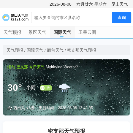
2026-08-08
六月廿六
星期六
昆山天气
查询
天气预报
景区天气
国际天气
卫星云图
天气预报
/
国际天气
/
缅甸天气
/
密支那天气预报
缅甸
密支那
今日天气
Myitkyina Weather
30°
小雨
西南风 <3级
更新时间：2026-08-08 13:42:05
优
密支那天气预报