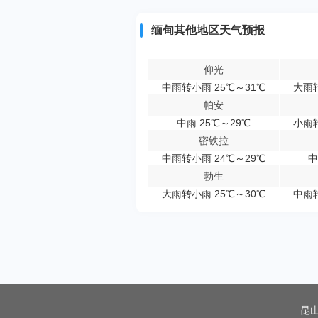
缅甸其他地区天气预报
仰光
中雨转小雨 25℃～31℃
大雨转
帕安
中雨 25℃～29℃
小雨转
密铁拉
中雨转小雨 24℃～29℃
中
勃生
大雨转小雨 25℃～30℃
中雨转
昆