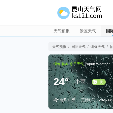
天气预报
景区天气
国
天气预报
/
国际天气
/
缅甸天气
/
缅甸
帕本
今日天气
Papun Weather
24°
小雨
优
南风 <3级
更新时间：2026-08-0