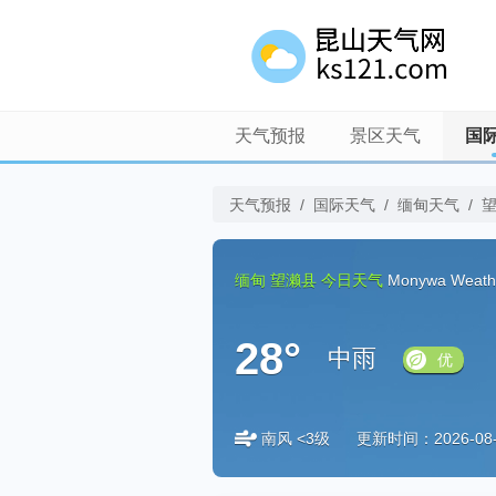
天气预报
景区天气
国
天气预报
/
国际天气
/
缅甸天气
/
缅甸
望濑县
今日天气
Monywa Weath
28°
中雨
优
南风 <3级
更新时间：2026-08-0