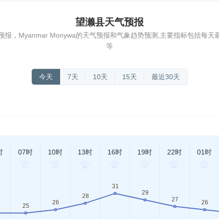
望濑县天气预报
报，Myanmar Monywa的天气预报和气象趋势预测,主要指标包括每
等
今天
7天
10天
15天
最近30天
时
07时
10时
13时
16时
19时
22时
01时