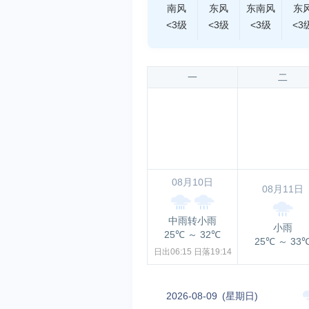
南风
东风
东南风
东
<3级
<3级
<3级
<3
一
二
08月10日
08月11日
中雨转小雨
小雨
25℃
～
32℃
25℃
～
33
日出06:15
日落19:14
2026-08-09
(星期日)