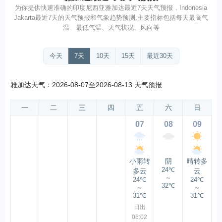
为你提供快速准确的印度尼西亚雅加达最近7天天气预报，Indonesia
Jakarta最近7天的天气预报和气象趋势预测,主要指标包括每天最高气
温、最低气温、天气状况、风向等
今天
7天
10天
15天
最近30天
雅加达天气：2026-08-07至2026-08-13 天气预报
一
二
三
四
五
六
日
07
08
09
小雨转
阴
晴转多
24℃
多云
云
～
24℃
24℃
32℃
～
～
31℃
31℃
日出
06:02