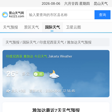
2026-08-06
六月廿四
星期四
昆山天气
查询
天气预报
景区天气
国际天气
卫星云图
天气预报
/
国际天气
/
印度尼西亚天气
/
雅加达天气预报
印度尼西亚
雅加达
今日天气
Jakarta Weather
26°
多云
东风 <3级
更新时间：2026-08-06 22:56:45
优
雅加达最近7天天气预报