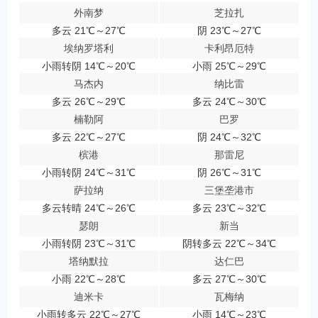
外南梦
芝拉扎
多云 21℃～27℃
阴 23℃～27℃
埃纳罗塔利
卡利昂厄特
小雨转阴 14℃～20℃
小雨 25℃～29℃
马杰内
纳比雷
多云 26℃～29℃
多云 24℃～30℃
楠勒阿
巴罗
多云 22℃～27℃
阴 24℃～32℃
槟港
那雷尼
小雨转阴 24℃～31℃
阴 26℃～31℃
萨拉纳
三堡垄港市
多云转晴 24℃～26℃
多云 23℃～32℃
瑟朗
新当
小雨转阴 23℃～31℃
阴转多云 22℃～34℃
塔纳默拉
达仁巴
小雨 22℃～28℃
多云 27℃～30℃
迪米卡
瓦梅纳
小雨转多云 22℃～27℃
小雨 14℃～23℃