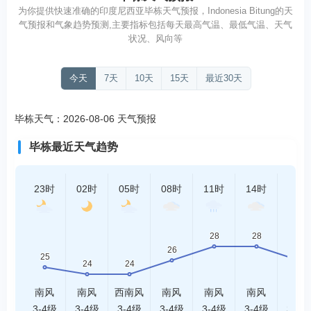
为你提供快速准确的印度尼西亚毕栋天气预报，Indonesia Bitung的天
气预报和气象趋势预测,主要指标包括每天最高气温、最低气温、天气
状况、风向等
今天
7天
10天
15天
最近30天
毕栋天气：2026-08-06 天气预报
毕栋最近天气趋势
23时
02时
05时
08时
11时
14时
17时
南风
南风
西南风
南风
南风
南风
南风
3-4级
3-4级
3-4级
3-4级
3-4级
3-4级
3-4级