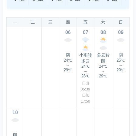
一
二
三
四
五
六
日
06
07
08
09
阴
小雨转
多云转
阴
24℃
25℃
多云
阴
～
～
24℃
24℃
29℃
29℃
～
～
28℃
29℃
日出
05:39
日落
17:50
10
阴