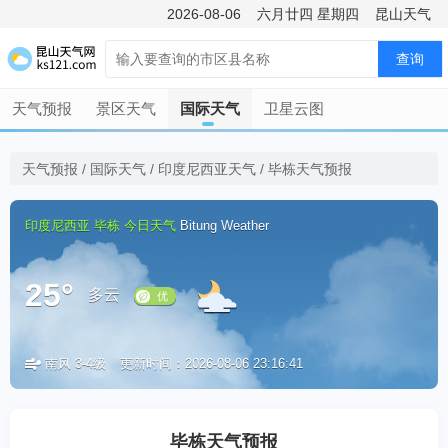
2026-08-06
六月廿四
星期四
昆山天气
查询
天气预报
景区天气
国际天气
卫星云图
天气预报
/
国际天气
/
印度尼西亚天气
/
毕栋天气预报
印度尼西亚
毕栋
今日天气
Bitung Weather
25°
多云
南风 3-4级
更新时间：2026-08-06 23:16:41
优
毕栋天气预报