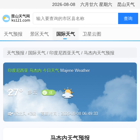
2026-08-08
六月廿六
星期六
昆山天气
查询
天气预报
景区天气
国际天气
卫星云图
天气预报
/
国际天气
/
印度尼西亚天气
/
马杰内天气预报
印度尼西亚
马杰内
今日天气
Majene Weather
27°
多云
西北风 <3级
更新时间：2026-08-08 06:49:33
优
马杰内天气预报