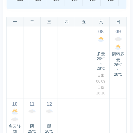
一
二
三
四
五
六
日
08
09
多云
阴转多
26℃
云
～
26℃
28℃
～
28℃
日出
06:09
日落
18:10
10
11
12
多云转
阴
阴
25℃
26℃
阴