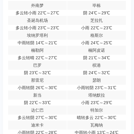
外南梦
毕栋
多云转小雨 22℃～27℃
阴 24℃～29℃
圣诞岛机场
芝拉扎
多云转小雨 23℃～23℃
小雨 22℃～23℃
埃纳罗塔利
格斯尔
中雨转阴 14℃～21℃
小雨 24℃～25℃
楠勒阿
楠阿皮诺
多云转晴 22℃～27℃
阴 21℃～34℃
巴罗
槟港
阴 23℃～32℃
阴 24℃～32℃
那雷尼
瑟朗
小雨转阴 26℃～30℃
小雨转阴 23℃～31℃
新当
塔纳默拉
阴 22℃～33℃
小雨 23℃～29℃
达仁巴
特加尔
多云转阴 27℃～30℃
晴转多云 22℃～30℃
迪米卡
瓦梅纳
小雨转阴 22℃～28℃
中雨转小雨 13℃～24℃