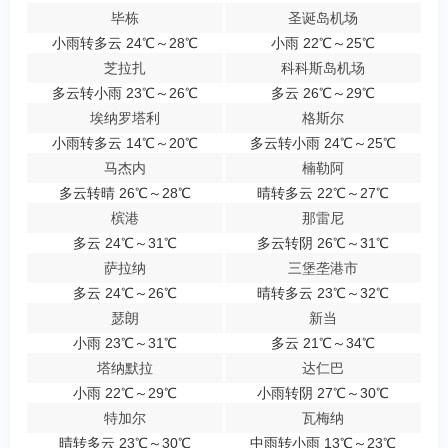
毕栋
圣诞岛机场
小雨转多云 24℃～28℃
小雨 22℃～25℃
芝拉扎
科科斯岛机场
多云转小雨 23℃～26℃
多云 26℃～29℃
埃纳罗塔利
格斯尔
小雨转多云 14℃～20℃
多云转小雨 24℃～25℃
马杰内
楠勒阿
多云转晴 26℃～28℃
晴转多云 22℃～27℃
槟港
那雷尼
多云 24℃～31℃
多云转阴 26℃～31℃
萨拉纳
三堡垄港市
多云 24℃～26℃
晴转多云 23℃～32℃
瑟朗
新当
小雨 23℃～31℃
多云 21℃～34℃
塔纳默拉
达仁巴
小雨 22℃～29℃
小雨转阴 27℃～30℃
特加尔
瓦梅纳
晴转多云 23℃～30℃
中雨转小雨 13℃～23℃