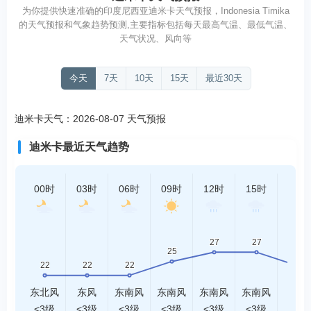
为你提供快速准确的印度尼西亚迪米卡天气预报，Indonesia Timika
的天气预报和气象趋势预测,主要指标包括每天最高气温、最低气温、
天气状况、风向等
今天
7天
10天
15天
最近30天
迪米卡天气：2026-08-07 天气预报
迪米卡最近天气趋势
00时
03时
06时
09时
12时
15时
18时
东北风
东风
东南风
东南风
东南风
东南风
南风
<3级
<3级
<3级
<3级
<3级
<3级
<3级