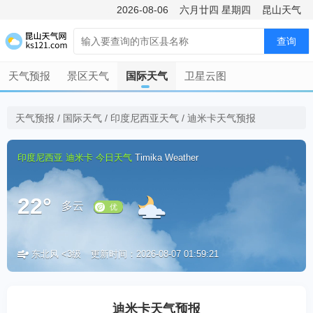
2026-08-06
六月廿四
星期四
昆山天气
查询
天气预报
景区天气
国际天气
卫星云图
天气预报
/
国际天气
/
印度尼西亚天气
/
迪米卡天气预报
印度尼西亚
迪米卡
今日天气
Timika Weather
22°
多云
东北风 <3级
更新时间：2026-08-07 01:59:21
优
迪米卡天气预报