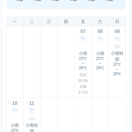
一
二
三
四
五
六
日
07
08
09
小雨
小雨
小雨转
23℃
22℃
阴
～
～
22℃
28℃
29℃
～
28℃
日出
05:58
日落
17:53
10
11
小雨
小雨转
23℃
阴