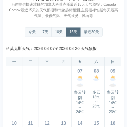
为你提供快速准确的加拿大科莫克斯最近15天天气预报，Canada
Comox最近15天的天气预报和气象趋势预测,主要指标包括每天最高
气温、最低气温、天气状况、风向等
今天
7天
10天
15天
最近30天
科莫克斯天气：2026-08-07至2026-08-20 天气预报
一
二
三
四
五
六
日
07
08
09
多云转
多云
多云转
13℃
阴
阴
～
14℃
14℃
23℃
～
～
24℃
23℃
10
11
12
13
14
15
16