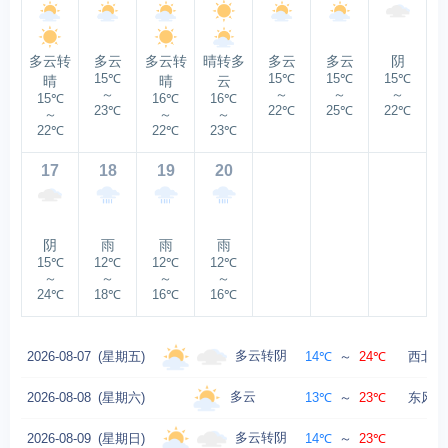
多云转
多云
多云转
晴转多
多云
多云
阴
15℃
15℃
15℃
15℃
晴
晴
云
～
～
～
～
15℃
16℃
16℃
23℃
22℃
25℃
22℃
～
～
～
22℃
22℃
23℃
17
18
19
20
阴
雨
雨
雨
15℃
12℃
12℃
12℃
～
～
～
～
24℃
18℃
16℃
16℃
多云转阴
2026-08-07
(星期五)
14℃
～
24℃
西北风
多云
2026-08-08
(星期六)
13℃
～
23℃
东风转
多云转阴
2026-08-09
(星期日)
14℃
～
23℃
西北