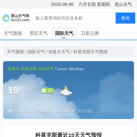
2026-08-06
六月廿四
星期四
昆山天气
查询
天气预报
景区天气
国际天气
卫星云图
天气预报
/
国际天气
/
加拿大天气
/
科莫克斯天气预报
加拿大
科莫克斯
今日天气
Comox Weather
19°
多云
西风 <3级
更新时间：2026-08-06 18:11:02
优
科莫克斯最近15天天气预报