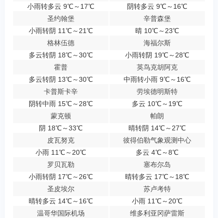
小雨转多云 9℃～17℃
阴转多云 9℃～16℃
圣约翰堡
辛普森堡
小雨转阴 11℃～21℃
晴 10℃～23℃
格林伍德
海福尔斯
多云转阴 18℃～30℃
小雨转阴 19℃～28℃
霍普
英鸟克胡阿克
多云转阴 13℃～30℃
中雨转小雨 9℃～16℃
卡普斯卡辛
劳埃德明斯特
阴转中雨 15℃～28℃
多云 10℃～19℃
蒙克顿
帕朗
阴 18℃～33℃
晴转阴 14℃～27℃
皮瓦努克
彼得伯勒气象观测中心
小雨 11℃～20℃
多云 4℃～8℃
罗贝瓦勒
塞布尔岛
小雨转阴 17℃～26℃
晴转多云 17℃～18℃
圣皮埃尔
苏卢考特
晴转多云 14℃～16℃
小雨 11℃～20℃
温哥华国际机场
维多利亚冈萨雷斯