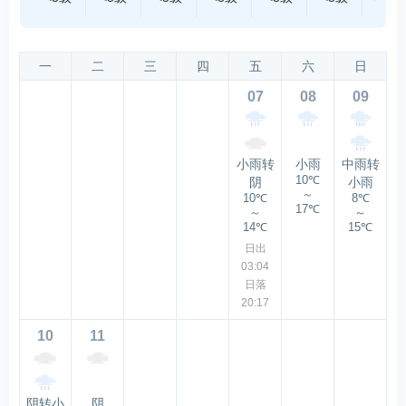
一
二
三
四
五
六
日
07
08
09
小雨转
小雨
中雨转
10℃
阴
小雨
～
10℃
8℃
17℃
～
～
14℃
15℃
日出
03:04
日落
20:17
10
11
阴转小
阴