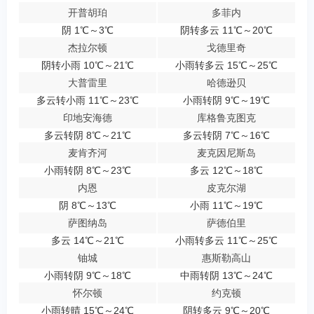
开普胡珀
多菲内
阴 1℃～3℃
阴转多云 11℃～20℃
杰拉尔顿
戈德里奇
阴转小雨 10℃～21℃
小雨转多云 15℃～25℃
大普雷里
哈德逊贝
多云转小雨 11℃～23℃
小雨转阴 9℃～19℃
印地安海德
库格鲁克图克
多云转阴 8℃～21℃
多云转阴 7℃～16℃
麦肯齐河
麦克因尼斯岛
小雨转阴 8℃～23℃
多云 12℃～18℃
内恩
皮克尔湖
阴 8℃～13℃
小雨 11℃～19℃
萨图纳岛
萨德伯里
多云 14℃～21℃
小雨转多云 11℃～25℃
铀城
惠斯勒高山
小雨转阴 9℃～18℃
中雨转阴 13℃～24℃
怀尔顿
约克顿
小雨转晴 15℃～24℃
阴转多云 9℃～20℃