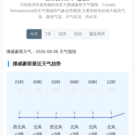
为你提供快速准确的加拿大挪威豪斯天气预报，Canada
Norwayhouse的天气预报和气象趋势预测,主要指标包括每天最高气
温、最低气温、天气状况、风向等
今天
7天
10天
15天
最近30天
挪威豪斯天气：2026-08-08 天气预报
挪威豪斯最近天气趋势
21时
00时
03时
06时
09时
12时
15时
西北风
北风
西北风
北风
北风
北风
北风
<3级
<3级
<3级
<3级
<3级
<3级
<3级