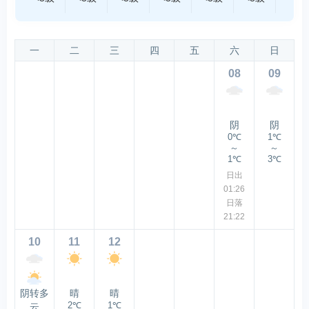
一
二
三
四
五
六
日
08
09
阴
阴
0℃
1℃
～
～
1℃
3℃
日出
01:26
日落
21:22
10
11
12
阴转多
晴
晴
2℃
1℃
云