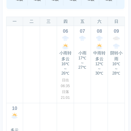
一
二
三
四
五
六
日
06
07
08
09
小雨转
小雨
中雨转
阴转小
17℃
多云
多云
雨
～
16℃
12℃
16℃
27℃
～
～
～
26℃
30℃
28℃
日出
06:35
日落
21:01
10
多云