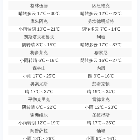
格林伍德
因纽维克
晴转多云 17℃～30℃
晴转多云 12℃～22℃
库朱阿克
劳埃德明斯特
小雨转阴 10℃～21℃
阴转多云 7℃～14℃
朗斯塔夫布鲁夫
利顿
阴转晴 8℃～15℃
晴转多云 17℃～37℃
梅多莱克
穆索尼
小雨转晴 6℃～16℃
阴转多云 16℃～27℃
森林山
内恩
小雨 17℃～25℃
阴 9℃～16℃
奥索尤斯
彭蒂克顿
晴 17℃～37℃
晴 19℃～34℃
平彻克里克
雷德莱克
阴转晴 6℃～22℃
小雨 12℃～23℃
谢弗维尔
圣彼得斯
小雨转阴 12℃～19℃
晴 17℃～25℃
阿普萨拉
铀城
小雨 13℃～26℃
小雨 9℃～16℃