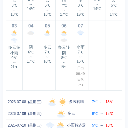
云
云
晴
雨
云
～
～
5℃
5℃
7℃
8℃
5℃
14℃
14℃
～
～
～
～
～
13℃
15℃
17℃
19℃
14℃
03
04
05
06
07
多云转
阴
多云
多云转
小雨
6℃
7℃
7℃
小雨
阴
～
～
～
9℃
8℃
17℃
16℃
16℃
～
～
21℃
19℃
日出
06:49
日落
17:31
多云转晴
2026-07-08
(星期三)
7℃
～
18℃
西
多云
2026-07-09
(星期四)
9℃
～
18℃
小雨转多云
2026-07-10
(星期五)
5℃
～
15℃