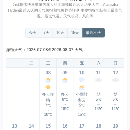
为你提供快速准确的澳大利亚海顿最近30天历史天气，Australia
Hyden最近30天的天气预报和气象趋势预测,主要指标包括每天最高气
温、最低气温、天气状况、风向等
今天
7天
10天
15天
最近30天
海顿天气：2026-07-08至2026-08-07 天气
一
二
三
四
五
六
日
08
09
10
11
12
多云转
多云
小雨转
阴
阴
9℃
5℃
6℃
晴
多云
～
～
～
7℃
5℃
18℃
13℃
14℃
～
～
18℃
15℃
13
14
15
16
17
18
19