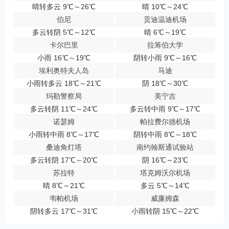
晴转多云 9℃～26℃
晴 10℃～24℃
伯尼
贡迪温迪机场
多云转阴 5℃～12℃
晴 6℃～19℃
卡尔巴里
拉筹伯大学
小雨 16℃～19℃
阴转小雨 9℃～16℃
埃利奥特夫人岛
马迪
小雨转多云 18℃～21℃
阴 18℃～30℃
玛勒警察局
美宁吉
多云转阴 11℃～24℃
多云转中雨 9℃～17℃
诺瑟姆
帕拉费尔德机场
小雨转中雨 8℃～17℃
阴转中雨 8℃～18℃
桑迪角灯塔
南约翰斯通试验站
多云转阴 17℃～20℃
阴 16℃～23℃
苏拉特
塔克姆沃尔机场
晴 8℃～21℃
多云 5℃～14℃
韦帕机场
威廉姆森
阴转多云 17℃～31℃
小雨转阴 15℃～22℃