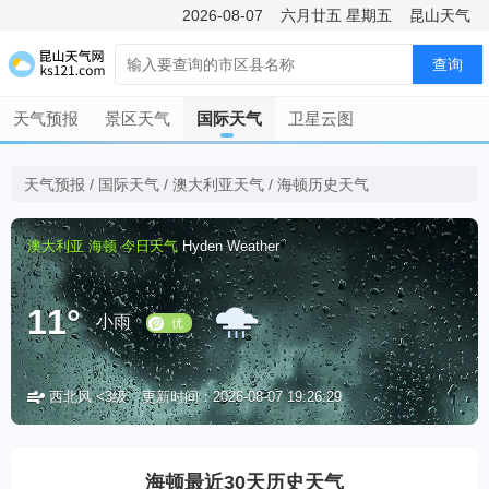
2026-08-07
六月廿五
星期五
昆山天气
查询
天气预报
景区天气
国际天气
卫星云图
天气预报
/
国际天气
/
澳大利亚天气
/
海顿历史天气
澳大利亚
海顿
今日天气
Hyden Weather
11°
小雨
西北风 <3级
更新时间：2026-08-07 19:26:29
优
海顿最近30天历史天气