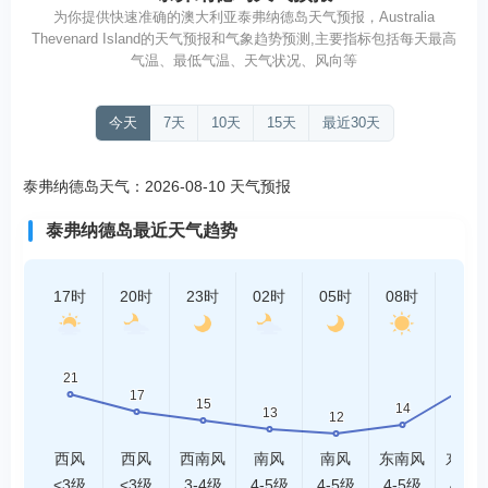
为你提供快速准确的澳大利亚泰弗纳德岛天气预报，Australia
Thevenard Island的天气预报和气象趋势预测,主要指标包括每天最高
气温、最低气温、天气状况、风向等
今天
7天
10天
15天
最近30天
泰弗纳德岛天气：2026-08-10 天气预报
泰弗纳德岛最近天气趋势
17时
20时
23时
02时
05时
08时
11时
西风
西风
西南风
南风
南风
东南风
东南
<3级
<3级
3-4级
4-5级
4-5级
4-5级
4-5级