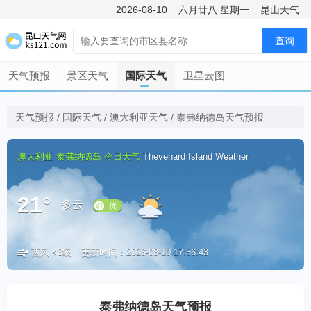
2026-08-10
六月廿八
星期一
昆山天气
查询
天气预报
景区天气
国际天气
卫星云图
天气预报
/
国际天气
/
澳大利亚天气
/
泰弗纳德岛天气预报
澳大利亚
泰弗纳德岛
今日天气
Thevenard Island Weather
21°
多云
西风 <3级
更新时间：2026-08-10 17:36:43
优
泰弗纳德岛天气预报