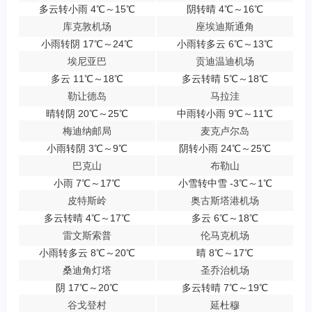
多云转小雨 4℃～15℃
阴转晴 4℃～16℃
库克敦机场
座埃迪斯通角
小雨转阴 17℃～24℃
小雨转多云 6℃～13℃
埃尼亚巴
贡迪温迪机场
多云 11℃～18℃
多云转晴 5℃～18℃
勒让德岛
马拉洼
晴转阴 20℃～25℃
中雨转小雨 9℃～11℃
梅迪纳邮局
麦克卢尔岛
小雨转阴 3℃～9℃
阴转小雨 24℃～25℃
巴克山
布勒山
小雨 7℃～17℃
小雪转中雪 -3℃～1℃
皮特斯岭
奥古斯塔港机场
多云转晴 4℃～17℃
多云 6℃～18℃
雷文斯索普
伦马克机场
小雨转多云 8℃～20℃
晴 8℃～17℃
桑迪角灯塔
圣乔治机场
阴 17℃～20℃
多云转晴 7℃～19℃
谷戈登村
延杜穆