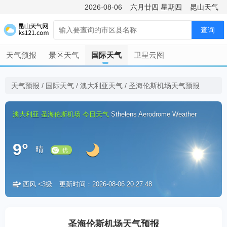
2026-08-06
六月廿四
星期四
昆山天气
查询
天气预报
景区天气
国际天气
卫星云图
天气预报
/
国际天气
/
澳大利亚天气
/
圣海伦斯机场天气预报
澳大利亚
圣海伦斯机场
今日天气
Sthelens Aerodrome Weather
9°
晴
西风 <3级
更新时间：2026-08-06 20:27:48
优
圣海伦斯机场天气预报