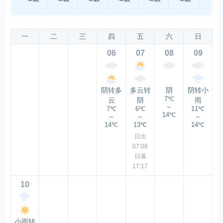
一
二
三
四
五
六
日
06
07
08
09
阴转多
多云转
阴
阴转小
7℃
云
阴
雨
～
7℃
6℃
11℃
14℃
～
～
～
14℃
13℃
14℃
日出
07:08
日落
17:17
10
小雨转