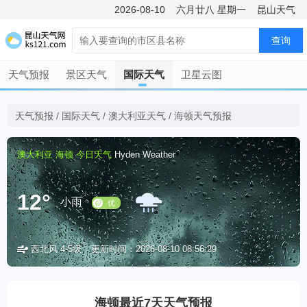
2026-08-10
六月廿八
星期一
昆山天气
查询
天气预报
景区天气
国际天气
卫星云图
天气预报
/
国际天气
/
澳大利亚天气
/
海顿天气预报
澳大利亚
海顿
今日天气
Hyden Weather
12°
小雨
西北风 4-5级
更新时间：2026-08-10 08:56:29
优
海顿最近7天天气预报