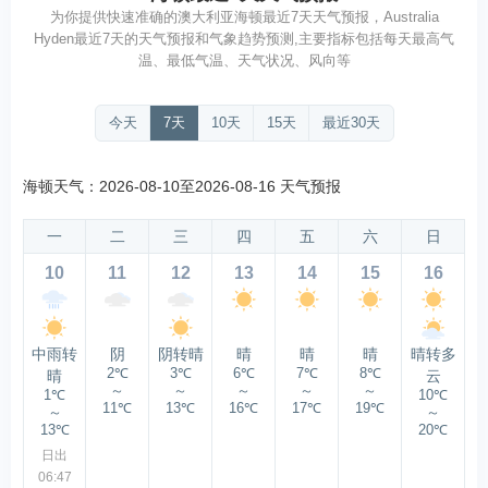
为你提供快速准确的澳大利亚海顿最近7天天气预报，Australia
Hyden最近7天的天气预报和气象趋势预测,主要指标包括每天最高气
温、最低气温、天气状况、风向等
今天
7天
10天
15天
最近30天
海顿天气：2026-08-10至2026-08-16 天气预报
一
二
三
四
五
六
日
10
11
12
13
14
15
16
中雨转
阴
阴转晴
晴
晴
晴
晴转多
2℃
3℃
6℃
7℃
8℃
晴
云
～
～
～
～
～
1℃
10℃
11℃
13℃
16℃
17℃
19℃
～
～
13℃
20℃
日出
06:47