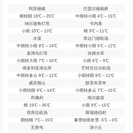
阿灵顿礁
巴瑟尔顿栈桥
晴转阴 18℃～25℃
中雨转小雨 4℃～15℃
纳尔逊角灯塔
卡内基
小雨 10℃～13℃
晴 9℃～11℃
冷溪
库达门德机场
中雨转小雨 8℃～14℃
中雨转小雨 5℃～12℃
嘉博岛灯塔
休姆水库
小雨转大雨 7℃～16℃
小雨 6℃～9℃
维多利亚湖仓库
芒特甘比尔机场
中雨转多云 8℃～12℃
小雨转阴 8℃～11℃
威灵顿山
默里布里奇
小雨转阴 9℃～14℃
小雨转多云 7℃～15℃
昂佩利
维尔森港
晴 19℃～35℃
小雨 9℃～15℃
塔库拉机场
斯瑞德伯村
阴转晴 7℃～15℃
暴雪转雨夹雪 -5℃～0℃
瓦努韦
浪小丘