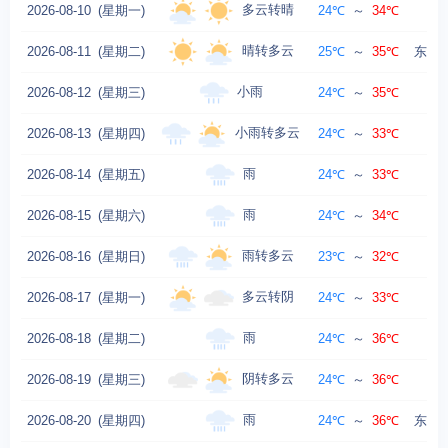
多云转晴
2026-08-10
(星期一)
24℃
～
34℃
东
晴转多云
2026-08-11
(星期二)
25℃
～
35℃
东风转
小雨
2026-08-12
(星期三)
24℃
～
35℃
东
小雨转多云
2026-08-13
(星期四)
24℃
～
33℃
雨
2026-08-14
(星期五)
24℃
～
33℃
雨
2026-08-15
(星期六)
24℃
～
34℃
雨转多云
2026-08-16
(星期日)
23℃
～
32℃
东
多云转阴
2026-08-17
(星期一)
24℃
～
33℃
东
雨
2026-08-18
(星期二)
24℃
～
36℃
阴转多云
2026-08-19
(星期三)
24℃
～
36℃
雨
2026-08-20
(星期四)
24℃
～
36℃
东北风