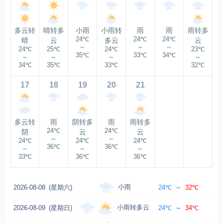
多云转
晴转多
小雨
小雨转
雨
雨
雨转多
24℃
24℃
24℃
晴
云
多云
云
～
～
～
24℃
25℃
24℃
23℃
35℃
33℃
34℃
～
～
～
～
34℃
35℃
33℃
32℃
17
18
19
20
21
多云转
雨
阴转多
雨
雨转多
24℃
24℃
阴
云
云
～
～
24℃
24℃
24℃
36℃
36℃
～
～
～
33℃
36℃
36℃
小雨
2026-08-08
(星期六)
24℃
～
32℃
小雨转多云
2026-08-09
(星期日)
24℃
～
34℃
东