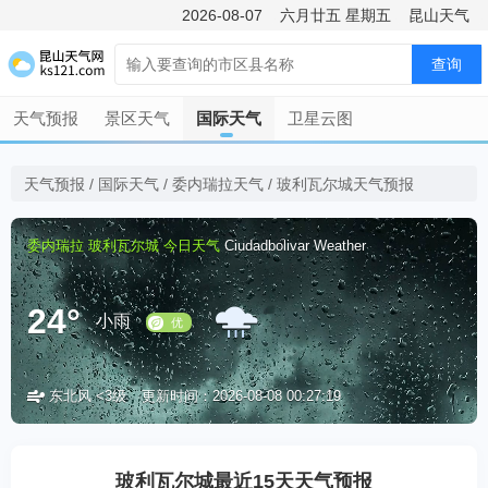
2026-08-07
六月廿五
星期五
昆山天气
查询
天气预报
景区天气
国际天气
卫星云图
天气预报
/
国际天气
/
委内瑞拉天气
/
玻利瓦尔城天气预报
委内瑞拉
玻利瓦尔城
今日天气
Ciudadbolivar Weather
24°
小雨
东北风 <3级
更新时间：2026-08-08 00:27:19
优
玻利瓦尔城最近15天天气预报