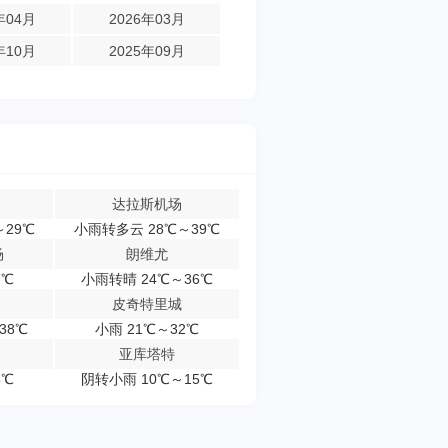
年04月
2026年03月
年10月
2025年09月
达拉斯机场
～29℃
小雨转多云 28℃～39℃
场
朗维尤
7℃
小雨转晴 24℃～36℃
皮奇特里城
38℃
小雨 21℃～32℃
亚库塔特
8℃
阴转小雨 10℃～15℃