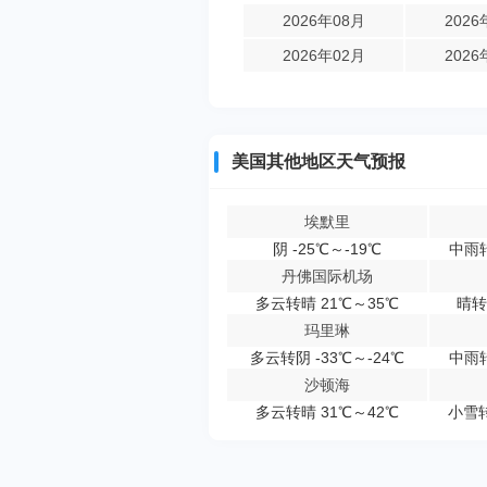
2026年08月
2026
2026年02月
2026
美国其他地区天气预报
埃默里
阴 -25℃～-19℃
中雨转
丹佛国际机场
多云转晴 21℃～35℃
晴转
玛里琳
多云转阴 -33℃～-24℃
中雨转
沙顿海
多云转晴 31℃～42℃
小雪转