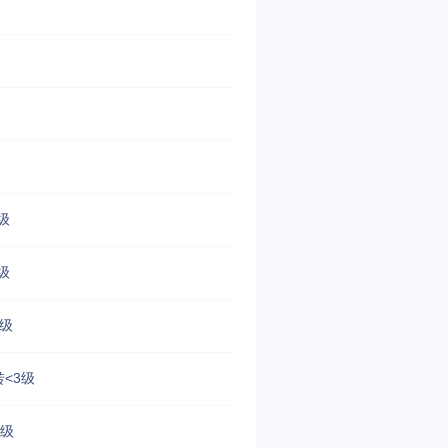
级
级
4级
转<3级
3级