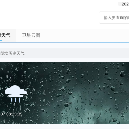
202
际天气
卫星云图
利胡埃历史天气
7 08:39:35