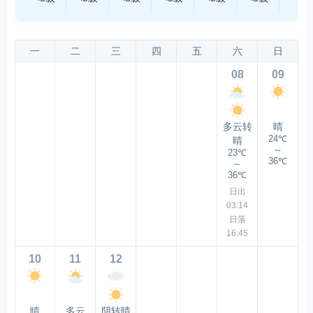
一
二
三
四
五
六
日
08
09
多云转
晴
24℃
晴
～
23℃
36℃
～
36℃
日出
03:14
日落
16:45
10
11
12
晴
多云
阴转晴