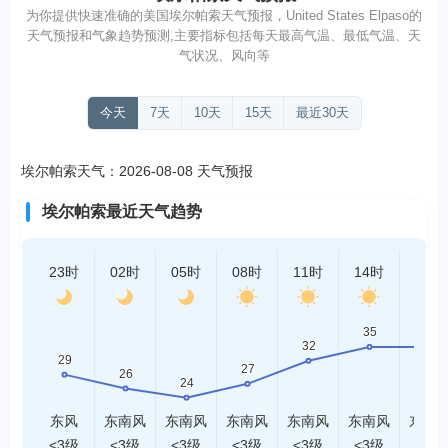
为你提供快速准确的美国埃尔帕索天气预报，United States Elpaso的
天气预报和气象趋势预测,主要指标包括每天最高气温、最低气温、天
气状况、风向等
今天
7天
10天
15天
最近30天
埃尔帕索天气：2026-08-08 天气预报
埃尔帕索最近天气趋势
23时
02时
05时
08时
11时
14时
17时
东风
东南风
东南风
东南风
东南风
东南风
东南
<3级
<3级
<3级
<3级
<3级
<3级
<3级