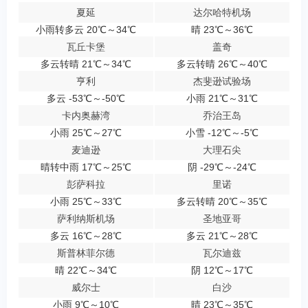
夏延
达尔哈特机场
小雨转多云 20℃～34℃
晴 23℃～36℃
瓦丘卡堡
盖奇
多云转晴 21℃～34℃
多云转晴 26℃～40℃
亨利
杰斐逊试验场
多云 -53℃～-50℃
小雨 21℃～31℃
卡内奥赫湾
乔治王岛
小雨 25℃～27℃
小雪 -12℃～-5℃
麦迪逊
大理石尖
晴转中雨 17℃～25℃
阴 -29℃～-24℃
彭萨科拉
里诺
小雨 25℃～33℃
多云转晴 20℃～35℃
萨利纳斯机场
圣地亚哥
多云 16℃～28℃
多云 21℃～28℃
斯普林菲尔德
瓦尔迪兹
晴 22℃～34℃
阴 12℃～17℃
威尔士
白沙
小雨 9℃～10℃
晴 23℃～35℃