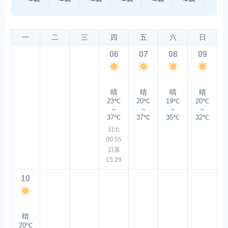
一
二
三
四
五
六
日
06
07
08
09
晴
晴
晴
晴
23℃
20℃
19℃
20℃
～
～
～
～
37℃
37℃
35℃
32℃
日出
00:55
日落
15:29
10
晴
20℃