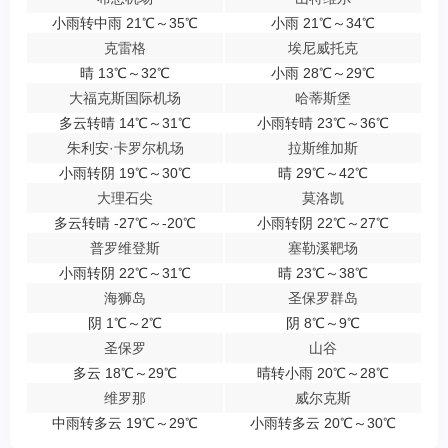
小雨转中雨 21℃～35℃
小雨 21℃～34℃
克雷格
埃尼威托克
晴 13℃～32℃
小雨 28℃～29℃
大福克斯国际机场
哈蒂斯堡
多云转晴 14℃～31℃
小雨转晴 23℃～36℃
朱利安·卡罗尔机场
拉斯维加斯
小雨转阴 19℃～30℃
晴 29℃～42℃
大理石尖
莫洛凯
多云转晴 -27℃～-20℃
小雨转阴 22℃～27℃
普罗维登斯
塞勒溪靶场
小雨转阴 22℃～31℃
晴 23℃～38℃
海狮岛
圣保罗群岛
阴 1℃～2℃
阴 8℃～9℃
圣保罗
山谷
多云 18℃～29℃
晴转小雨 20℃～28℃
维罗那
威尔克斯
中雨转多云 19℃～29℃
小雨转多云 20℃～30℃