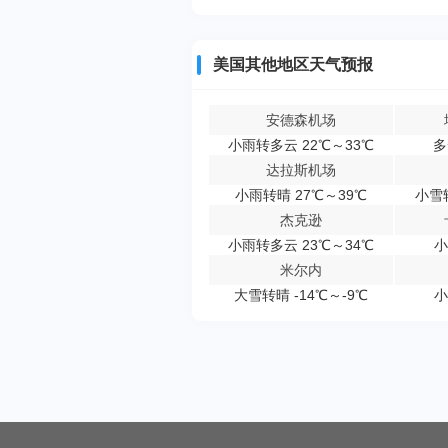
美国其他地区天气预报
安德森机场
小雨转多云 22℃～33℃
多
达拉斯机场
小雨转晴 27℃～39℃
小雪转
杰克逊
小雨转多云 23℃～34℃
小
米尔内
大雪转晴 -14℃～-9℃
小