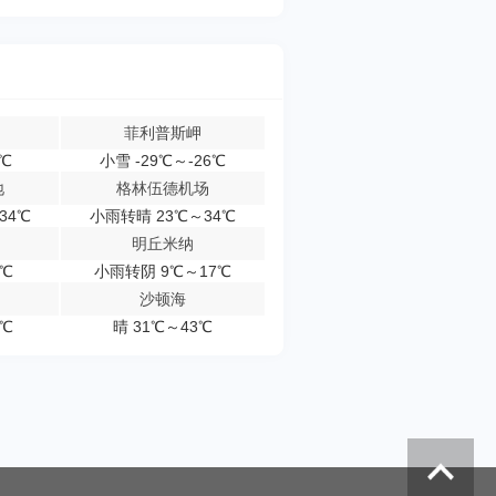
菲利普斯岬
4℃
小雪 -29℃～-26℃
地
格林伍德机场
34℃
小雨转晴 23℃～34℃
明丘米纳
4℃
小雨转阴 9℃～17℃
沙顿海
3℃
晴 31℃～43℃