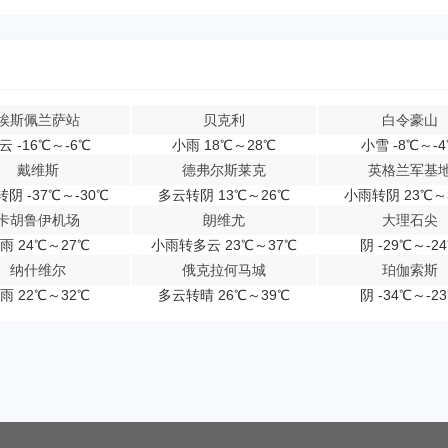
埃斯佩兰萨站
贝克利
白令豪山
云 -16℃～-6℃
小雨 18℃～28℃
小雪 -8℃～-
戴维斯
德弗尔斯莱克
英格兰军基
阴 -37℃～-30℃
多云转阴 13℃～26℃
小雨转阴 23℃～
卡胡鲁伊机场
朗维尤
大理石尖
雨 24℃～27℃
小雨转多云 23℃～37℃
阴 -29℃～-2
纳什维尔
俄克拉何马城
珀伽索斯
雨 22℃～32℃
多云转晴 26℃～39℃
阴 -34℃～-2