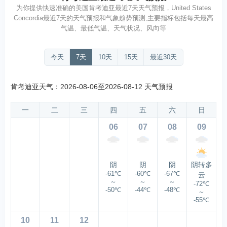
为你提供快速准确的美国肯考迪亚最近7天天气预报，United States
Concordia最近7天的天气预报和气象趋势预测,主要指标包括每天最高
气温、最低气温、天气状况、风向等
今天
7天
10天
15天
最近30天
肯考迪亚天气：2026-08-06至2026-08-12 天气预报
一
二
三
四
五
六
日
06
07
08
09
阴
阴
阴
阴转多
-61℃
-60℃
-67℃
云
～
～
～
-72℃
-50℃
-44℃
-48℃
～
-55℃
10
11
12