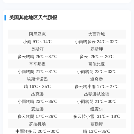
美国其他地区天气预报
阿尼亚克
大西洋城
小雨 9℃～14℃
小雨转多云 24℃～32℃
奥斯汀
罗斯岬
多云转晴 25℃～37℃
多云 -25℃～-20℃
辛辛那提
哥伦比亚
小雨转阴 21℃～31℃
小雨转阴 23℃～33℃
埃斯卡诺巴
道奇堡
晴 16℃～25℃
多云转小雨 17℃～27℃
杰克逊
杰斐逊试验场
小雨转晴 23℃～35℃
小雨转阴 21℃～30℃
麦迪逊
纽麦尔
多云转阴 17℃～26℃
多云转小雪 -31℃～-18℃
罗拉机场
塞勒姆
中雨转多云 20℃～30℃
晴 13℃～35℃