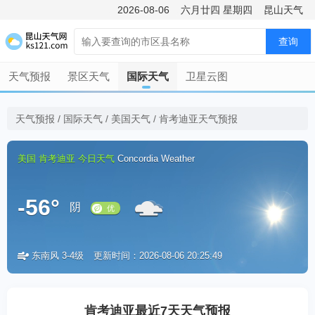
2026-08-06
六月廿四
星期四
昆山天气
查询
天气预报
景区天气
国际天气
卫星云图
天气预报
/
国际天气
/
美国天气
/
肯考迪亚天气预报
美国
肯考迪亚
今日天气
Concordia Weather
-56°
阴
东南风 3-4级
更新时间：2026-08-06 20:25:49
优
肯考迪亚最近7天天气预报