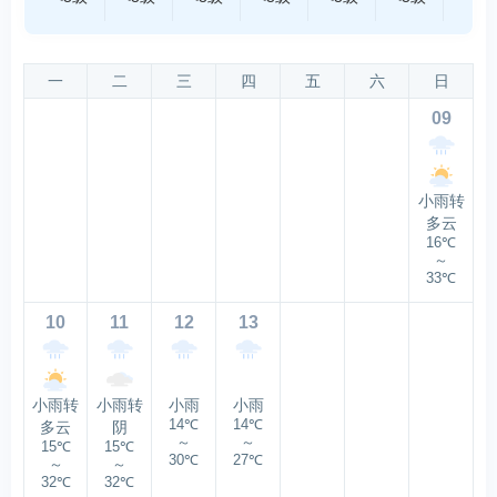
一
二
三
四
五
六
日
09
小雨转
多云
16℃
～
33℃
10
11
12
13
小雨转
小雨转
小雨
小雨
14℃
14℃
多云
阴
～
～
15℃
15℃
30℃
27℃
～
～
32℃
32℃