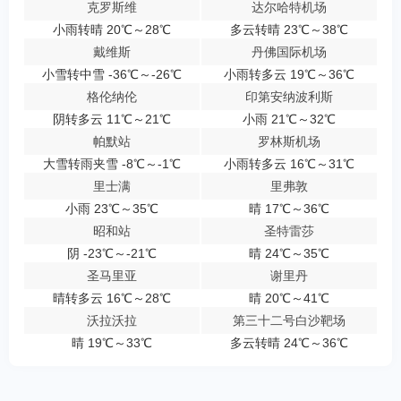
克罗斯维
达尔哈特机场
小雨转晴 20℃～28℃
多云转晴 23℃～38℃
戴维斯
丹佛国际机场
小雪转中雪 -36℃～-26℃
小雨转多云 19℃～36℃
格伦纳伦
印第安纳波利斯
阴转多云 11℃～21℃
小雨 21℃～32℃
帕默站
罗林斯机场
大雪转雨夹雪 -8℃～-1℃
小雨转多云 16℃～31℃
里士满
里弗敦
小雨 23℃～35℃
晴 17℃～36℃
昭和站
圣特雷莎
阴 -23℃～-21℃
晴 24℃～35℃
圣马里亚
谢里丹
晴转多云 16℃～28℃
晴 20℃～41℃
沃拉沃拉
第三十二号白沙靶场
晴 19℃～33℃
多云转晴 24℃～36℃