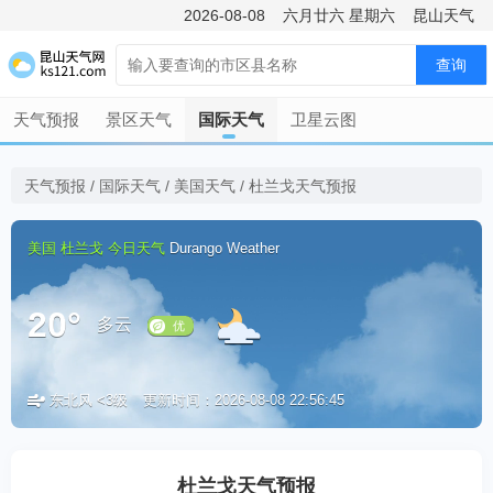
2026-08-08
六月廿六
星期六
昆山天气
查询
天气预报
景区天气
国际天气
卫星云图
天气预报
/
国际天气
/
美国天气
/
杜兰戈天气预报
美国
杜兰戈
今日天气
Durango Weather
20°
多云
东北风 <3级
更新时间：2026-08-08 22:56:45
优
杜兰戈天气预报