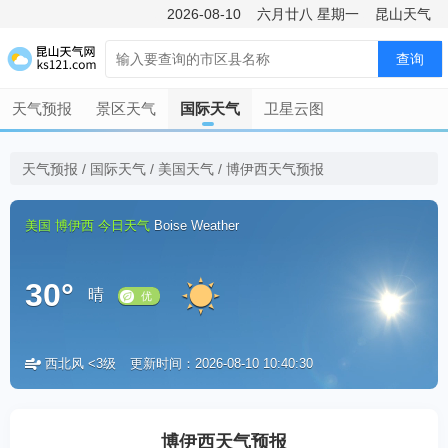
2026-08-10
六月廿八
星期一
昆山天气
查询
天气预报
景区天气
国际天气
卫星云图
天气预报
/
国际天气
/
美国天气
/
博伊西天气预报
美国
博伊西
今日天气
Boise Weather
30°
晴
西北风 <3级
更新时间：2026-08-10 10:40:30
优
博伊西天气预报