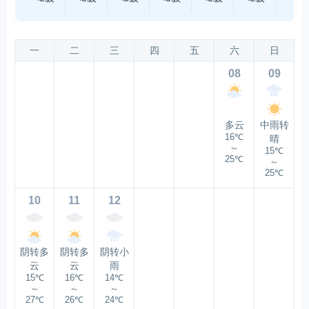
一
二
三
四
五
六
日
08
09
多云
中雨转
16℃
晴
～
15℃
25℃
～
25℃
10
11
12
阴转多
阴转多
阴转小
云
云
雨
15℃
16℃
14℃
～
～
～
27℃
26℃
24℃