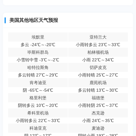
美国其他地区天气预报
埃默里
亚特兰大
多云 -24℃～-20℃
小雨转多云 23℃～33℃
毕斯科群岛
柏林顿机场
小雪转中雪 -3℃～-2℃
小雨 22℃～34℃
哈特拉斯角
切萨皮克
多云转晴 27℃～29℃
小雨转晴 25℃～27℃
肯考迪亚
鹿苑机场
阴 -65℃～-54℃
多云转晴 13℃～30℃
格里利堡
福德堡
阴转多云 10℃～20℃
小雨转阴 25℃～37℃
希科里机场
杰克逊
小雨转多云 22℃～33℃
小雨 24℃～35℃
科迪亚克
麦迪逊
阴 12℃～17℃
阴转小雨 19℃～28℃