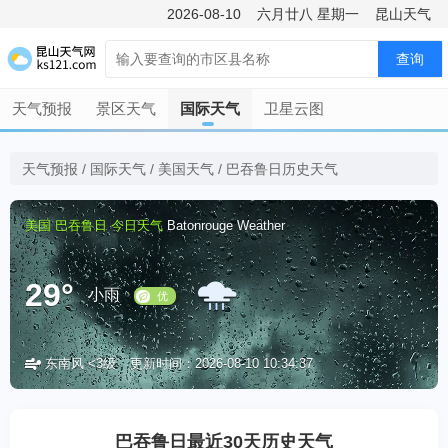
2026-08-10
六月廿八
星期一
昆山天气
查询
天气预报
景区天气
国际天气
卫星云图
天气预报
/
国际天气
/
美国天气
/
巴吞鲁日历史天气
美国
巴吞鲁日
今日天气
Batonrouge Weather
29°
小雨
东南风 <3级
更新时间：2026-08-10 10:34:37
优
巴吞鲁日最近30天历史天气