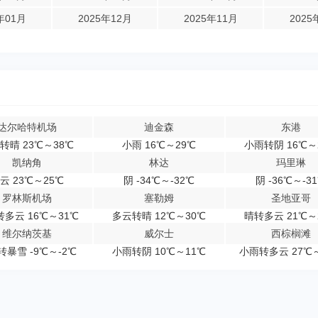
年01月
2025年12月
2025年11月
2025
达尔哈特机场
迪金森
东港
转晴 23℃～38℃
小雨 16℃～29℃
小雨转阴 16℃～
凯纳角
林达
玛里琳
云 23℃～25℃
阴 -34℃～-32℃
阴 -36℃～-3
罗林斯机场
塞勒姆
圣地亚哥
多云 16℃～31℃
多云转晴 12℃～30℃
晴转多云 21℃～
维尔纳茨基
威尔士
西棕榈滩
转暴雪 -9℃～-2℃
小雨转阴 10℃～11℃
小雨转多云 27℃