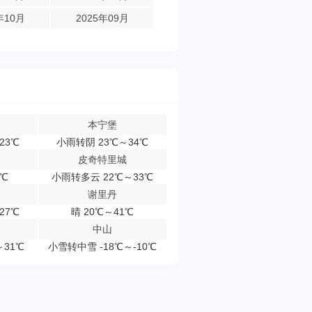
年10月
2025年09月
本宁堡
23℃
小雨转阴 23℃～34℃
皮奇特里城
1℃
小雨转多云 22℃～33℃
谢里丹
27℃
晴 20℃～41℃
中山
～31℃
小雪转中雪 -18℃～-10℃