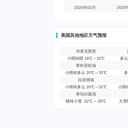
2026年02月
2026
美国其他地区天气预报
布莱克斯堡
小雨转阴 18℃～32℃
多云
希科里机场
小雨转多云 20℃～33℃
多
拉皮德城
小雨转多云 20℃～32℃
小雨转
希珀尔圆顶
晴转小雪 -32℃～-30℃
大雪