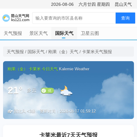
2026-08-06
六月廿四
星期四
昆山天气
查询
天气预报
景区天气
国际天气
卫星云图
天气预报
/
国际天气
/
刚果（金）天气
/
卡莱米天气预报
刚果（金）
卡莱米
今日天气
Kalemie Weather
21°
多云
西北风 <3级
更新时间：2026-08-07 01:59:12
优
卡莱米最近7天天气预报