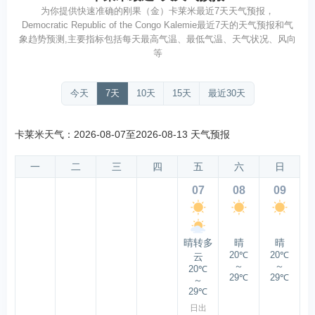
为你提供快速准确的刚果（金）卡莱米最近7天天气预报，
Democratic Republic of the Congo Kalemie最近7天的天气预报和气
象趋势预测,主要指标包括每天最高气温、最低气温、天气状况、风向
等
今天
7天
10天
15天
最近30天
卡莱米天气：2026-08-07至2026-08-13 天气预报
一
二
三
四
五
六
日
07
08
09
晴转多
晴
晴
20℃
20℃
云
～
～
20℃
29℃
29℃
～
29℃
日出