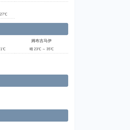
27℃
姆布吉马伊
31℃
晴 23℃ ～ 35℃