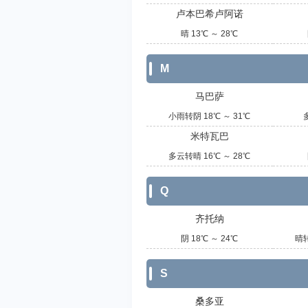
卢本巴希卢阿诺
晴 13℃ ～ 28℃
M
马巴萨
小雨转阴 18℃ ～ 31℃
米特瓦巴
多云转晴 16℃ ～ 28℃
Q
齐托纳
阴 18℃ ～ 24℃
晴转
S
桑多亚