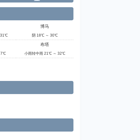
博马
31℃
阴 18℃ ～ 30℃
布塔
27℃
小雨转中雨 21℃ ～ 32℃