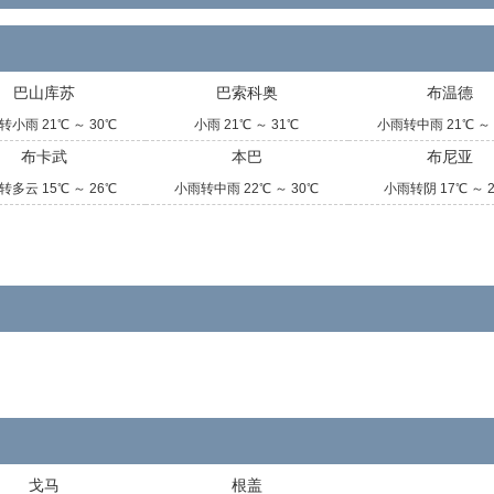
巴山库苏
巴索科奥
布温德
转小雨 21℃ ～ 30℃
小雨 21℃ ～ 31℃
小雨转中雨 21℃ ～ 
布卡武
本巴
布尼亚
转多云 15℃ ～ 26℃
小雨转中雨 22℃ ～ 30℃
小雨转阴 17℃ ～ 
戈马
根盖