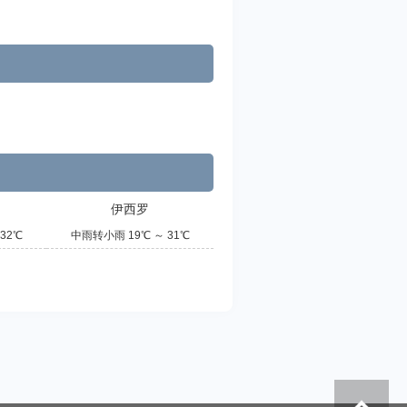
伊西罗
32℃
中雨转小雨 19℃ ～ 31℃