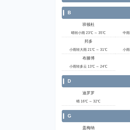
B
班顿杜
晴转小雨 23℃ ～ 35℃
中雨
邦多
小雨转大雨 21℃ ～ 31℃
小雨
布滕博
小雨转多云 13℃ ～ 24℃
D
迪罗罗
晴 16℃ ～ 32℃
G
盖梅纳