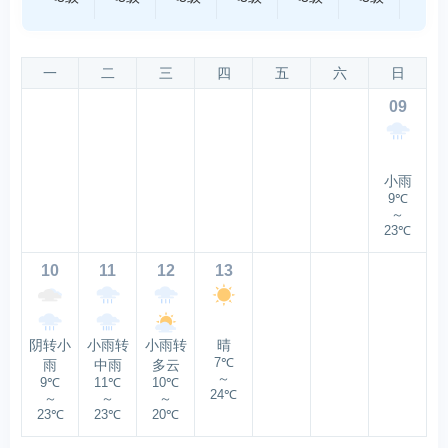
一
二
三
四
五
六
日
09
小雨
9℃
～
23℃
10
11
12
13
阴转小
小雨转
小雨转
晴
7℃
雨
中雨
多云
～
9℃
11℃
10℃
24℃
～
～
～
23℃
23℃
20℃