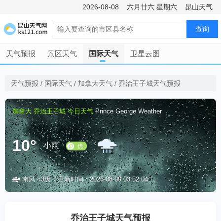
2026-08-08
六月廿六
星期六
昆山天气
查询
天气预报
景区天气
国际天气
卫星云图
天气预报
/
国际天气
/
加拿大天气
/
乔治王子城天气预报
加拿大
乔治王子城
今日天气
Prince George Weather
10°
小雨
南风 <3级
更新时间：2026-08-09 03:52:04
优
乔治王子城天气预报