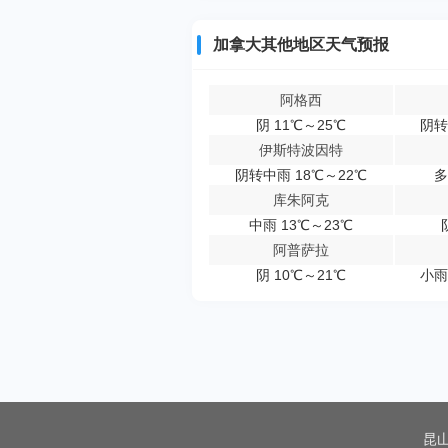
加拿大其他地区天气预报
阿格西
阴 11℃～25℃
阴转
伊斯特波因特
阴转中雨 18℃～22℃
多
库朱阿克
中雨 13℃～23℃
阿普萨拉
阴 10℃～21℃
小雨
昆