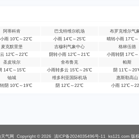
阿蒂科肯
巴戈特维尔机场
布罗克维尔气
小雨 10℃～22℃
小雨 14℃～25℃
晴转小雨 17℃～
麦克默里堡
吉穆利气象中心
格林伍德
云 12℃～22℃
阴转小雨 12℃～21℃
小雨转阴 17℃～
圣皮埃尔
舍布鲁克
帕斯
阴 14℃～15℃
小雨转多云 15℃～26℃
阴 11℃～20
铀城
维多利亚国际机场
惠斯勒高山
转阴 10℃～19℃
阴 12℃～22℃
小雨 12℃～2
山天气网
Copyright © 2026
滇ICP备2024035496号-11
ks121.com
版