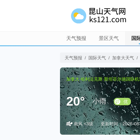
天气预报
景区天气
国
天气预报
/
国际天气
/
加拿大天气
/
加拿大
哈利法克斯·斯坦菲尔德国际机
20°
小雨
优
南风 <3级
更新时间：2026-08-0