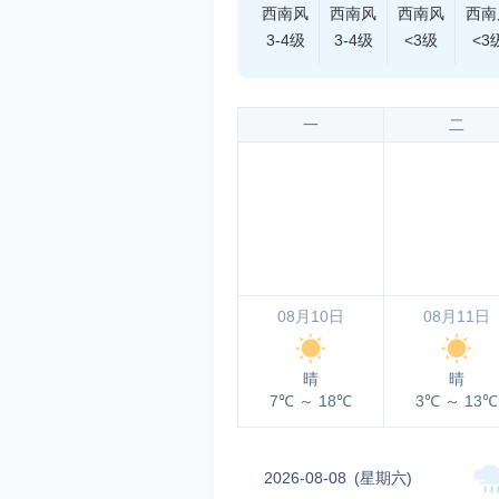
西南风
西南风
西南风
西南
3-4级
3-4级
<3级
<3
一
二
08月10日
08月11日
晴
晴
7℃
～
18℃
3℃
～
13℃
2026-08-08
(星期六)