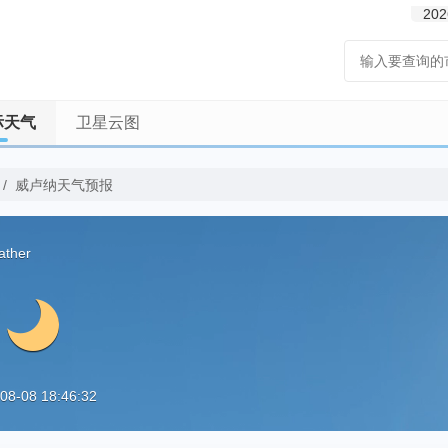
202
际天气
卫星云图
/
威卢纳天气预报
ather
-08 18:46:32