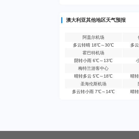
澳大利亚其他地区天气预报
阿盖尔机场
多云转晴 18℃～30℃
多云
霍巴特机场
阴转小雨 6℃～13℃
梅特兰游客中心
晴转多云 5℃～18℃
晴转
圣海伦斯机场
多云转小雨 7℃～14℃
晴转