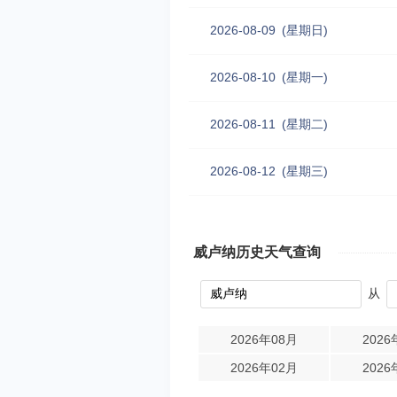
2026-08-09
(星期日)
2026-08-10
(星期一)
2026-08-11
(星期二)
2026-08-12
(星期三)
威卢纳历史天气查询
从
2026年08月
2026
2026年02月
2026