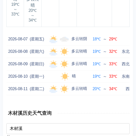
19℃
晴
～
20℃
33℃
～
34℃
多云转阴
2026-08-07
(星期五)
18℃
～
29℃
东南
多云转晴
2026-08-08
(星期六)
19℃
～
32℃
东北风转
多云转晴
2026-08-09
(星期日)
19℃
～
33℃
西北风转
晴
2026-08-10
(星期一)
19℃
～
33℃
东南风转
多云转晴
2026-08-11
(星期二)
20℃
～
34℃
西风转
木材溪历史天气查询