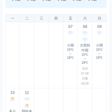
一
二
三
四
五
六
日
07
08
09
小雨
大雨转
小雨
15℃
15℃
中雨
～
～
15℃
18℃
18℃
～
18℃
日出
07:26
日落
18:20
10
11
多云
阴转多