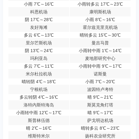
小雨 7℃～16℃
小雨转多云 17℃～23℃
科恩机场
康明斯机场
阴 17℃～28℃
小雨 8℃～16℃
友好海滩
霍尔兹克里克机场
多云 6℃～13℃
晴转多云 15℃～30℃
里尔芒斯机场
曼吉马普
阴 13℃～24℃
小雨转中雨 1℃～14℃
玛利亚岛
麦地那研究中心
多云 7℃～11℃
小雨转中雨 9℃～17℃
米尔杜拉机场
诺斯曼
晴转阴 4℃～18℃
小雨 7℃～20℃
宁根机场
波因特卢考特
多云转阴 4℃～16℃
晴 9℃～21℃
洛特内斯特海岛
斯莫克角灯塔
小雨转中雨 12℃～17℃
晴 9℃～17℃
斯普林伍德
萨戈明达机场
晴 2℃～16℃
晴转多云 8℃～23℃
维斯特米尔
扬科农业研究所