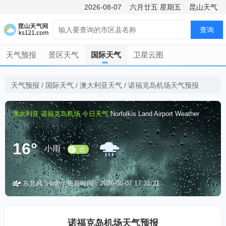
2026-08-07
六月廿五
星期五
昆山天气
查询
天气预报
景区天气
国际天气
卫星云图
天气预报
/
国际天气
/
澳大利亚天气
/
诺福克岛机场天气预报
澳大利亚
诺福克岛机场
今日天气
Norfolkis Land Airport Weather
16°
小雨
东北风 5-6级
更新时间：2026-08-07 17:31:21
优
诺福克岛机场天气预报