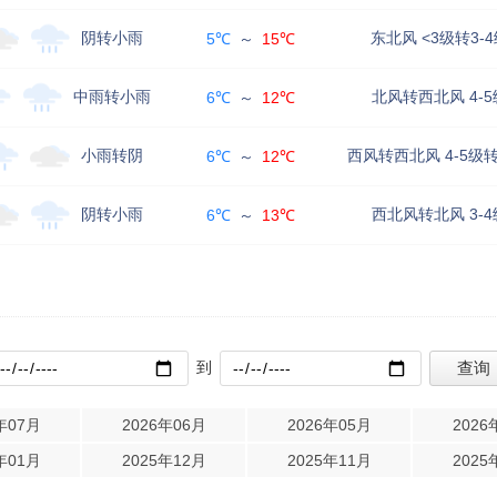
阴转小雨
东北风 <3级转3-
5℃
～
15℃
中雨转小雨
北风转西北风 4-5
6℃
～
12℃
小雨转阴
西风转西北风 4-5级转
6℃
～
12℃
阴转小雨
西北风转北风 3-4
6℃
～
13℃
到
年07月
2026年06月
2026年05月
2026
年01月
2025年12月
2025年11月
2025