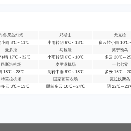
布鲁尼岛灯塔
邓斯山
尤克拉
小雨 8℃～11℃
小雨转阴 6℃～13℃
多云转小雨 10℃
曼多拉
马拉洼
莫宁顿岛
转晴 17℃～32℃
小雨转阴 6℃～10℃
多云 20℃～2
昂斯洛机场
皮里港机场
一七七零
阴 18℃～28℃
阴转中雨 9℃～18℃
多云 15℃～2
特莫拉机场
国家葡萄农场
瓦拉奴斯岛
多云 3℃～13℃
阴转多云 10℃～24℃
阴 22℃～23