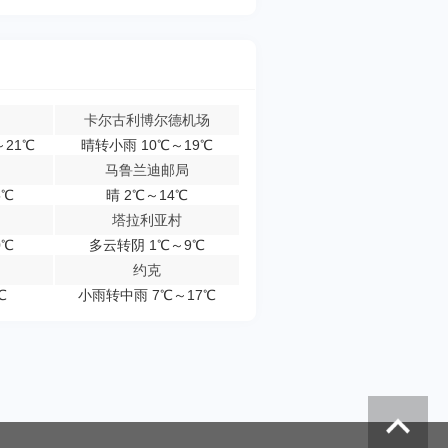
卡尔古利博尔德机场
～21℃
晴转小雨 10℃～19℃
马鲁兰迪邮局
5℃
晴 2℃～14℃
塔拉利亚村
0℃
多云转阴 1℃～9℃
约克
℃
小雨转中雨 7℃～17℃