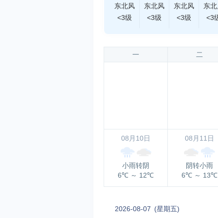
东北风
东北风
东北风
东北
<3级
<3级
<3级
<3
一
二
08月10日
08月11日
小雨转阴
阴转小雨
6℃
～
12℃
6℃
～
13℃
2026-08-07
(星期五)