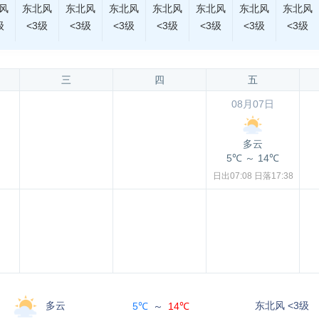
风
东北风
东北风
东北风
东北风
东北风
东北风
东北风
级
<3级
<3级
<3级
<3级
<3级
<3级
<3级
三
四
五
08月07日
多云
5℃
～
14℃
日出07:08
日落17:38
多云
东北风 <3级
5℃
～
14℃