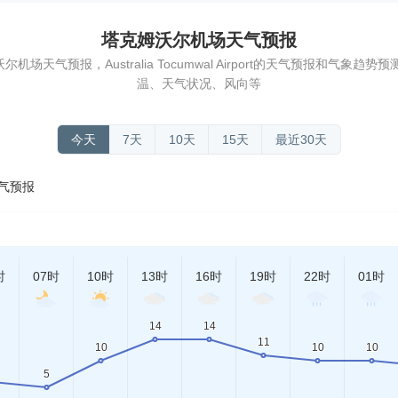
塔克姆沃尔机场天气预报
天气预报，Australia Tocumwal Airport的天气预报和气象
温、天气状况、风向等
今天
7天
10天
15天
最近30天
天气预报
时
07时
10时
13时
16时
19时
22时
01时