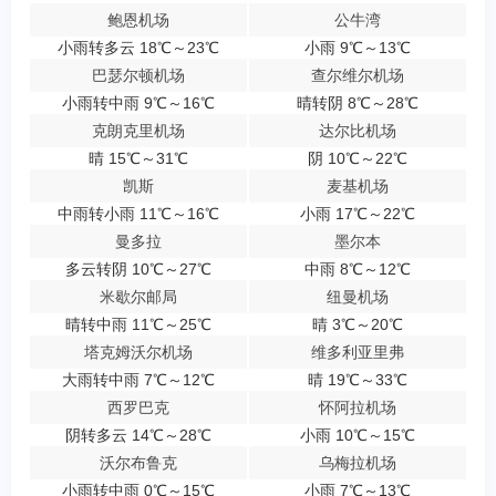
鲍恩机场
公牛湾
小雨转多云 18℃～23℃
小雨 9℃～13℃
巴瑟尔顿机场
查尔维尔机场
小雨转中雨 9℃～16℃
晴转阴 8℃～28℃
克朗克里机场
达尔比机场
晴 15℃～31℃
阴 10℃～22℃
凯斯
麦基机场
中雨转小雨 11℃～16℃
小雨 17℃～22℃
曼多拉
墨尔本
多云转阴 10℃～27℃
中雨 8℃～12℃
米歇尔邮局
纽曼机场
晴转中雨 11℃～25℃
晴 3℃～20℃
塔克姆沃尔机场
维多利亚里弗
大雨转中雨 7℃～12℃
晴 19℃～33℃
西罗巴克
怀阿拉机场
阴转多云 14℃～28℃
小雨 10℃～15℃
沃尔布鲁克
乌梅拉机场
小雨转中雨 0℃～15℃
小雨 7℃～13℃