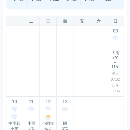
一
二
三
四
五
六
日
09
大雨
7℃
～
11℃
日出
07:02
日落
17:36
10
11
12
13
中雨转
小雨
小雨转
阴
5℃
3℃
小雨
多云