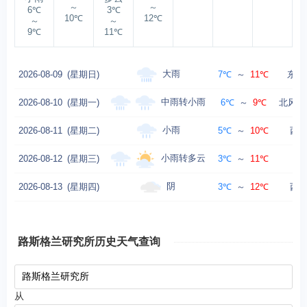
～
～
6℃
3℃
10℃
12℃
～
～
9℃
11℃
大雨
2026-08-09
(星期日)
7℃
～
11℃
东北风
中雨转小雨
2026-08-10
(星期一)
6℃
～
9℃
北风转西
小雨
2026-08-11
(星期二)
5℃
～
10℃
西风
小雨转多云
2026-08-12
(星期三)
3℃
～
11℃
阴
2026-08-13
(星期四)
3℃
～
12℃
西南
路斯格兰研究所历史天气查询
从