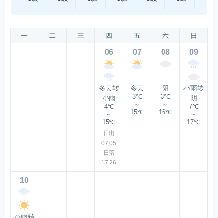
一
二
三
四
五
六
日
06
07
08
09
多云转
多云
阴
小雨转
3℃
3℃
小雨
阴
～
～
4℃
7℃
15℃
16℃
～
～
15℃
17℃
日出
07:05
日落
17:26
10
小雨转