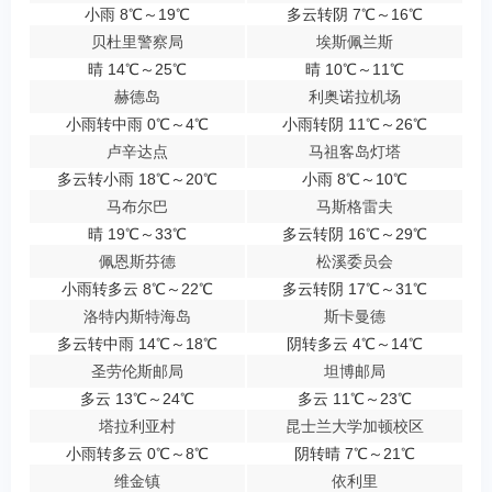
小雨 8℃～19℃
多云转阴 7℃～16℃
贝杜里警察局
埃斯佩兰斯
晴 14℃～25℃
晴 10℃～11℃
赫德岛
利奥诺拉机场
小雨转中雨 0℃～4℃
小雨转阴 11℃～26℃
卢辛达点
马祖客岛灯塔
多云转小雨 18℃～20℃
小雨 8℃～10℃
马布尔巴
马斯格雷夫
晴 19℃～33℃
多云转阴 16℃～29℃
佩恩斯芬德
松溪委员会
小雨转多云 8℃～22℃
多云转阴 17℃～31℃
洛特内斯特海岛
斯卡曼德
多云转中雨 14℃～18℃
阴转多云 4℃～14℃
圣劳伦斯邮局
坦博邮局
多云 13℃～24℃
多云 11℃～23℃
塔拉利亚村
昆士兰大学加顿校区
小雨转多云 0℃～8℃
阴转晴 7℃～21℃
维金镇
依利里